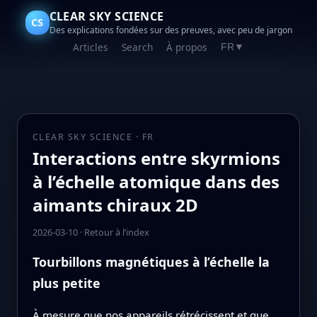
CLEAR SKY SCIENCE
CS
Des explications fondées sur des preuves, avec peu de jargon
Articles
Search
À propos
FR
▼
CLEAR SKY SCIENCE · FR
Interactions entre skyrmions
à l’échelle atomique dans des
aimants chiraux 2D
2026-03-10
·
Retour à l’index
Tourbillons magnétiques à l’échelle la
plus petite
À mesure que nos appareils rétrécissent et que