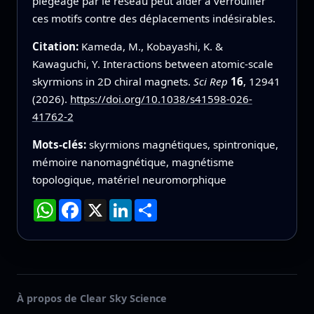
piégeage par le réseau peut aider à verrouiller
ces motifs contre des déplacements indésirables.
Citation:
Kameda, M., Kobayashi, K. &
Kawaguchi, Y. Interactions between atomic-scale
skyrmions in 2D chiral magnets.
Sci Rep
16
, 12941
(2026).
https://doi.org/10.1038/s41598-026-
41762-2
Mots-clés:
skyrmions magnétiques, spintronique,
mémoire nanomagnétique, magnétisme
topologique, matériel neuromorphique
WhatsApp
Facebook
X
LinkedIn
Partager
À propos de Clear Sky Science