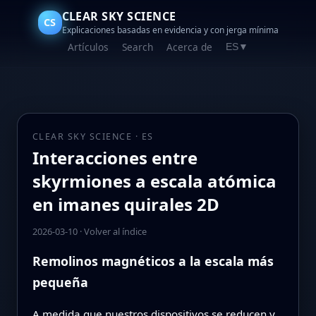
CLEAR SKY SCIENCE
CS
Explicaciones basadas en evidencia y con jerga mínima
Artículos
Search
Acerca de
ES
▼
CLEAR SKY SCIENCE · ES
Interacciones entre
skyrmiones a escala atómica
en imanes quirales 2D
2026-03-10
·
Volver al índice
Remolinos magnéticos a la escala más
pequeña
A medida que nuestros dispositivos se reducen y