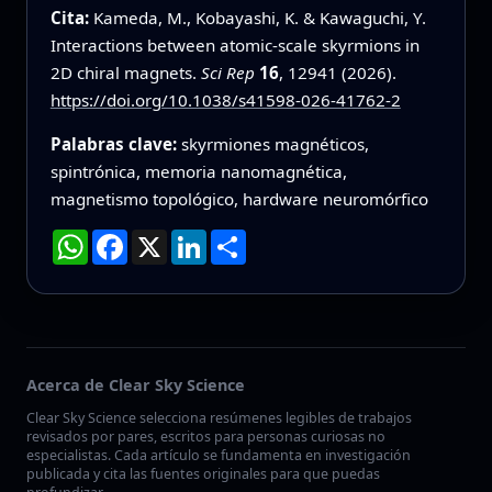
Cita:
Kameda, M., Kobayashi, K. & Kawaguchi, Y.
Interactions between atomic-scale skyrmions in
2D chiral magnets.
Sci Rep
16
, 12941 (2026).
https://doi.org/10.1038/s41598-026-41762-2
Palabras clave:
skyrmiones magnéticos,
spintrónica, memoria nanomagnética,
magnetismo topológico, hardware neuromórfico
WhatsApp
Facebook
X
LinkedIn
Compartir
Acerca de Clear Sky Science
Clear Sky Science selecciona resúmenes legibles de trabajos
revisados por pares, escritos para personas curiosas no
especialistas. Cada artículo se fundamenta en investigación
publicada y cita las fuentes originales para que puedas