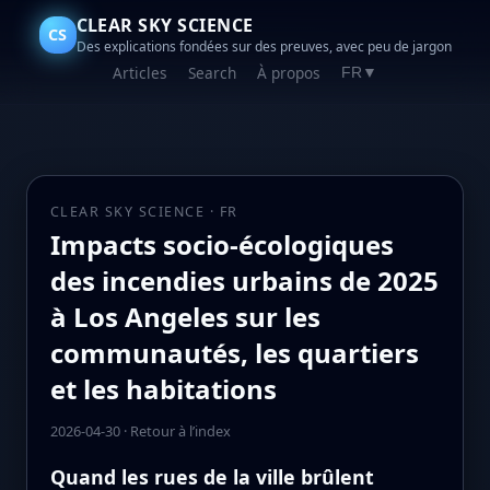
CLEAR SKY SCIENCE
CS
Des explications fondées sur des preuves, avec peu de jargon
Articles
Search
À propos
FR
▼
CLEAR SKY SCIENCE · FR
Impacts socio-écologiques
des incendies urbains de 2025
à Los Angeles sur les
communautés, les quartiers
et les habitations
2026-04-30
·
Retour à l’index
Quand les rues de la ville brûlent