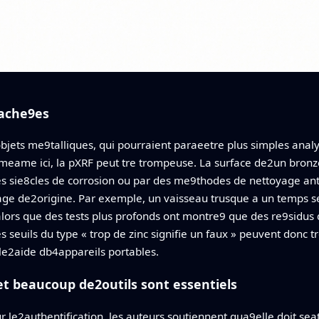
cache9es
 objets me9talliques, qui pourraient paraeetre plus simples ana
, meame ici, la pXRF peut tre trompeuse. La surface de2un bronz
s sie8cles de corrosion ou par des me9thodes de nettoyage ant
liage de2origine. Par exemple, un vaisseau trusque a un temps 
 alors que des tests plus profonds ont montre9 que des re9sidus 
s seuils du type « trop de zinc signifie un faux » peuvent donc
le2aide db4appareils portables.
t beaucoup de2outils sont essentiels
ur le2authentification, les auteurs soutiennent qua9elle doit se