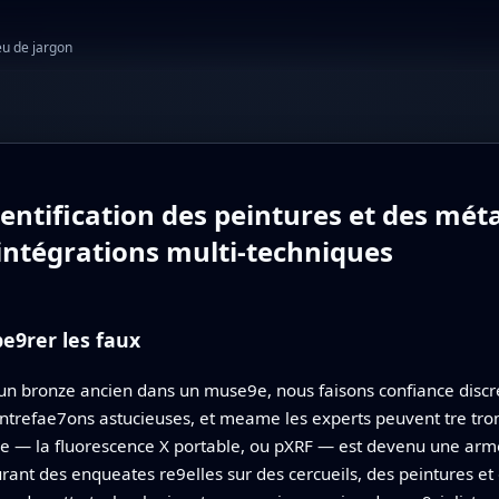
eu de jargon
entification des peintures et des méta
 intégrations multi-techniques
e9rer les faux
n bronze ancien dans un muse9e, nous faisons confiance discre
ntrefae7ons astucieuses, et meame les experts peuvent tre tr
che — la fluorescence X portable, ou pXRF — est devenu une arme 
urant des enqueates re9elles sur des cercueils, des peintures et