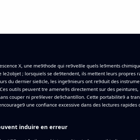
uorescence X, une me9thode qui re9ve8le quels le9ments chimiq
 le2objet ; lorsquiels se de9tendent, ils mettent leurs propres r
rs du dernier sie8cle, les inge9nieurs ont re9duit des instrum
. Ces outils peuvent tre amene9s directement sur des peintures
sans couper ni pre9lever de9chantillon. Cette portabilite9 a tra
 encourage9 une confiance excessive dans des lectures rapides 
euvent induire en erreur