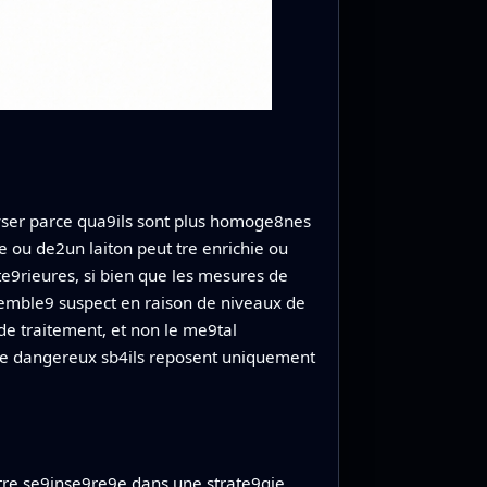
lyser parce qua9ils sont plus homoge8nes
e ou de2un laiton peut tre enrichie ou
e9rieures, si bien que les mesures de
semble9 suspect en raison de niveaux de
de traitement, et non le me9tal
 tre dangereux sb4ils reposent uniquement
atre se9inse9re9e dans une strate9gie