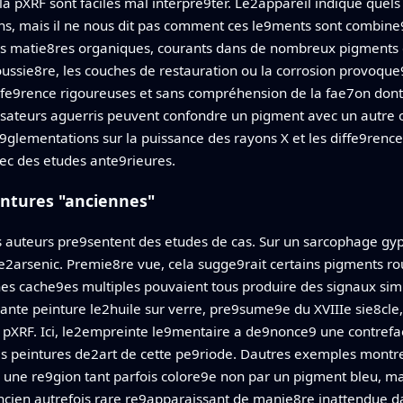
 la pXRF sont faciles mal interpre9ter. Le2appareil indique quel
s, mais il ne nous dit pas comment ces le9ments sont combine9s
s matie8res organiques, courants dans de nombreux pigments et 
oussie8re, les couches de restauration ou la corrosion provoq
e9fe9rence rigoureuses et sans compréhension de la fae7on dont
sateurs aguerris peuvent confondre un pigment avec un autre ou
e9glementations sur la puissance des rayons X et les diffe9ren
ec des etudes ante9rieures.
eintures "anciennes"
s auteurs pre9sentent des etudes de cas. Sur un sarcophage gyp
e2arsenic. Premie8re vue, cela sugge9rait certains pigments rou
es cache9es multiples pouvaient tous produire des signaux simil
mante peinture le2huile sur verre, pre9sume9e du XVIIIe sie8cl
r pXRF. Ici, le2empreinte le9mentaire a de9nonce9 une contrefae
les peintures de2art de cette pe9riode. Dautres exemples mont
 une re9gion tant parfois colore9e non par un pigment bleu, ma
cien autrefois rare re9apparaissant de manie8re inattendue d