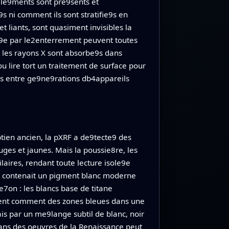
s le9ments sont pre9sents et
 ni comment ils sont stratifie9s en
liants, sont quasiment invisibles la
ue9e par le2enterrement peuvent toutes
 les rayons X sont absorbe9s dans
 lire tort un traitement de surface pour
ces entre ge9ne9rations db4appareils
tien ancien, la pXRF a de9tecte9 des
ges et jaunes. Mais la poussie8re, les
aires, rendant toute lecture isole9e
e, contenait un pigment blanc moderne
7on : les blancs base de titane
rent comment des zones bleues dans une
is par un me9lange subtil de blanc, noir
ans des oeuvres de la Renaissance peut