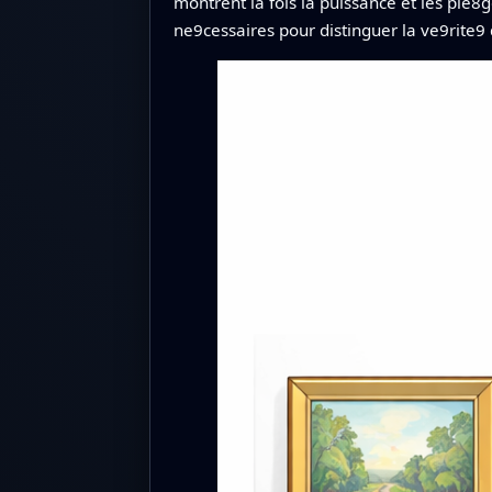
montrent la fois la puissance et les pie8
ne9cessaires pour distinguer la ve9rite9 