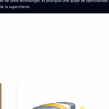
ges de cette technologie, et pourquoi une quipe de spe9cialiste
de la supercherie.