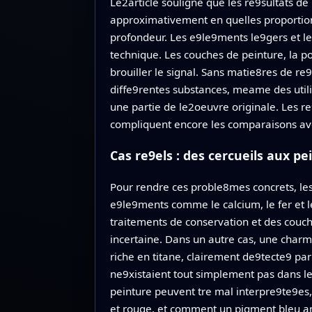
Le2article souligne que les re9sultats de
approximativement en quelles proportion
profondeur. Les e9le9ments le9gers et le
technique. Les couches de peinture, la p
brouiller le signal. Sans matie8res de r
diffe9rentes substances, meame des utili
une partie de le2oeuvre originale. Les r
compliquent encore les comparaisons av
Cas re9els : des cercueils aux p
Pour rendre ces proble8mes concrets, le
e9le9ments comme le calcium, le fer et l
traitements de conservation et des couch
incertaine. Dans un autre cas, une char
riche en titane, clairement de9tecte9 pa
ne9xistaient tout simplement pas dans 
peinture peuvent tre mal interpre9te9es,
et rouge, et comment un pigment bleu an