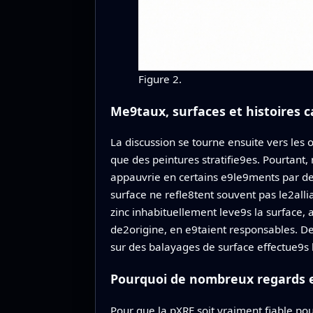
Figure 2.
Me9taux, surfaces et histoires 
La discussion se tourne ensuite vers les
que des peintures stratifie9es. Pourtant
appauvrie en certains e9le9ments par de
surface ne refle8tent souvent pas le2al
zinc inhabituellement leve9s la surface,
de2origine, en e9taient responsables. De
sur des balayages de surface effectue9s 
Pourquoi de nombreux regards e
Pour que la pXRF soit vraiment fiable po