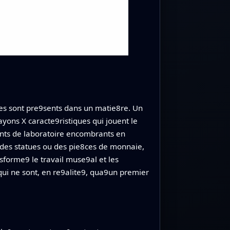
ues sont pre9sents dans un matie8re. Un
ayons X caracte9ristiques qui jouent le
ents de laboratoire encombrants en
, des statues ou des pie8ces de monnaie,
nsforme9 le travail muse9al et les
qui ne sont, en re9alite9, qua9un premier