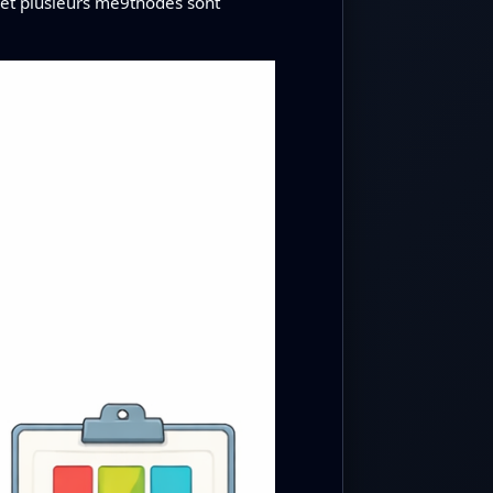
s et plusieurs me9thodes sont