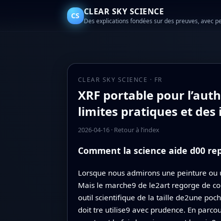
CLEAR SKY SCIENCE
CS
Des explications fondées sur des preuves, avec p
CLEAR SKY SCIENCE · FR
XRF portable pour l’auth
limites pratiques et des
2026-04-16
·
Retour à l’index
Comment la science aide d00 rep
Lorsque nous admirons une peinture ou u
Mais le marche9 de le2art regorge de co
outil scientifique de la taille de2une po
doit tre utilise9 avec prudence. En parco