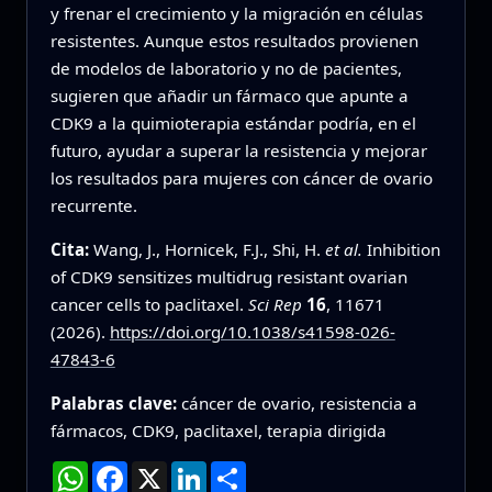
y frenar el crecimiento y la migración en células
resistentes. Aunque estos resultados provienen
de modelos de laboratorio y no de pacientes,
sugieren que añadir un fármaco que apunte a
CDK9 a la quimioterapia estándar podría, en el
futuro, ayudar a superar la resistencia y mejorar
los resultados para mujeres con cáncer de ovario
recurrente.
Cita:
Wang, J., Hornicek, F.J., Shi, H.
et al.
Inhibition
of CDK9 sensitizes multidrug resistant ovarian
cancer cells to paclitaxel.
Sci Rep
16
, 11671
(2026).
https://doi.org/10.1038/s41598-026-
47843-6
Palabras clave:
cáncer de ovario, resistencia a
fármacos, CDK9, paclitaxel, terapia dirigida
WhatsApp
Facebook
X
LinkedIn
Compartir