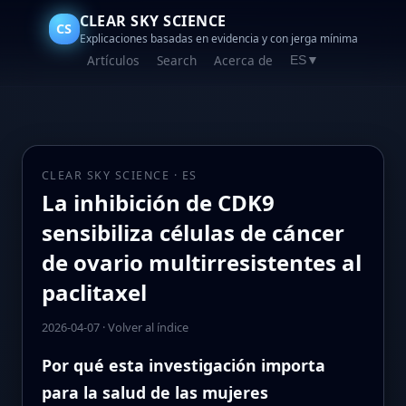
CLEAR SKY SCIENCE
CS
Explicaciones basadas en evidencia y con jerga mínima
Artículos
Search
Acerca de
ES
▼
CLEAR SKY SCIENCE · ES
La inhibición de CDK9
sensibiliza células de cáncer
de ovario multirresistentes al
paclitaxel
2026-04-07
·
Volver al índice
Por qué esta investigación importa
para la salud de las mujeres