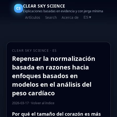
CLEAR SKY SCIENCE
CS
Explicaciones basadas en evidencia y con jerga mínima
Artículos
Search
Acerca de
ES
▼
CLEAR SKY SCIENCE · ES
Repensar la normalización
basada en razones hacia
enfoques basados en
modelos en el análisis del
peso cardíaco
2026-03-17
·
Volver al índice
Por qué el tamaño del corazón es más