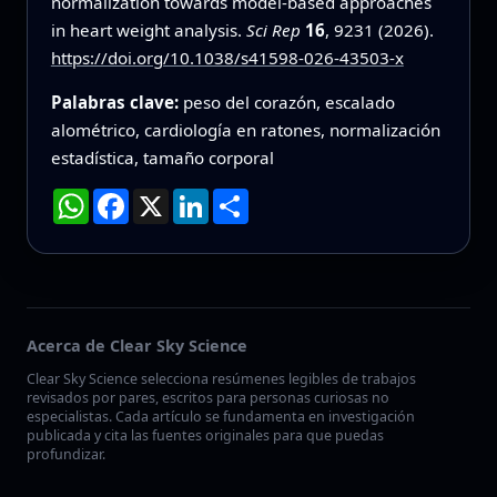
normalization towards model-based approaches
in heart weight analysis.
Sci Rep
16
, 9231 (2026).
https://doi.org/10.1038/s41598-026-43503-x
Palabras clave:
peso del corazón, escalado
alométrico, cardiología en ratones, normalización
estadística, tamaño corporal
WhatsApp
Facebook
X
LinkedIn
Compartir
Acerca de Clear Sky Science
Clear Sky Science selecciona resúmenes legibles de trabajos
revisados por pares, escritos para personas curiosas no
especialistas. Cada artículo se fundamenta en investigación
publicada y cita las fuentes originales para que puedas
profundizar.