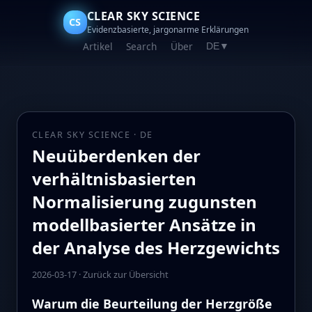
CLEAR SKY SCIENCE
CS
Evidenzbasierte, jargonarme Erklärungen
Artikel
Search
Über
DE
▼
CLEAR SKY SCIENCE · DE
Neuüberdenken der
verhältnisbasierten
Normalisierung zugunsten
modellbasierter Ansätze in
der Analyse des Herzgewichts
2026-03-17
·
Zurück zur Übersicht
Warum die Beurteilung der Herzgröße