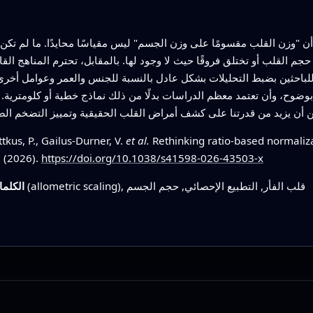
 "وزن القلب مقسومًا على وزن الجسم" ليس مقياسًا محايدًا. ما لم تكن 
 القلب أو تختلق فروقًا حيث لا وجود لها. بالمقابل، تحترم المناهج القائ
مح للباحثين بضبط التحليلات بشكل عادل بالنسبة للجنس والعمر وعوامل أ
وح، وأن تعتمد معظم الدراسات بدلًا من ذلك نماذج خطية أو كلومترية. قد 
tkus, P., Gailus-Durner, V.
et al.
Rethinking ratio-based normali
1 (2026).
https://doi.org/10.1038/s41598-026-43503-x
وزن القلب, المقياس الكليوميترى (allometric scaling), قلب الفأر, التطبيع الإحصائي, حجم الجسم
الكلما