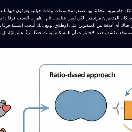
 حاسوبية متحكمًا بها. صنعوا مجموعات بيانات خيالية يعرفون فيها بالض
د، كان المتغيران مرتبطين لكن ليس بتناسب تام. أظهرت النسب فرقًا ذا 
ن هناك أي علاقة بين المتغيرين على الإطلاق، ومع ذلك أنتجت النسبة فرقًا
هو متوقع. تكشف هذه الاختبارات أن المشكلة ليست حظًا سيئًا عشوائيًا، بل 