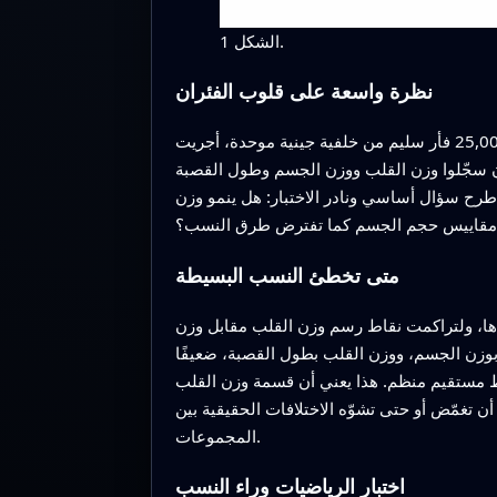
الشكل 1.
نظرة واسعة على قلوب الفئران
استند الباحثون إلى مجموعة بيانات كبيرة وغير اعتيادية ومنقَّحة بعناية من تحالف الفأر الدولي لتوصيف الطرز: أكثر من 25,000 فأر سليم من خلفية جينية موحدة، أجريت
 وطول القصبة (tibia)، وهو عظم ساق يعكس حجم الهيكل العظمي الكلي. فحصوا
نات طرح سؤال أساسي ونادر الاختبار: هل ينمو وزن
ه مقاييس حجم الجسم كما تفترض طرق النسب؟
متى تخطئ النسب البسيطة
دها، ولتراكمت نقاط رسم وزن القلب مقابل وزن
وزن الجسم، ووزن القلب بطول القصبة، ضعيفًا
ع خط مستقيم منظم. هذا يعني أن قسمة وزن القلب
 تغمّض أو حتى تشوّه الاختلافات الحقيقية بين
المجموعات.
اختبار الرياضيات وراء النسب