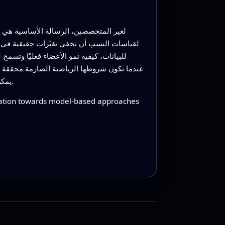
لغير المتخصصين، الرسالة الأساسية هي أن
لقياسات النسب أن تخفي تغيّرات حقيقية في حجم
للبيانات، كيفية نمو الأعضاء فعليًا وتس
عندما تكون شروطها الرياضية الصارمة محققة بوض
يمكن أن يزيد من قدرتنا على كشف أمراض القلب الحقيقية وتمييز التضخم الضار للقلب عن التفاوتات البريئة في حجم الجسم.
zation towards model-based approaches