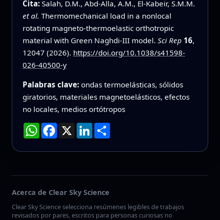
Cita:
Salah, D.M., Abd-Alla, A.M., El-Kabeir, S.M.M.
et al.
Thermomechanical load in a nonlocal
rotating magneto-thermoelastic orthotropic
material with Green Naghdi-III model.
Sci Rep
16
,
12047 (2026).
https://doi.org/10.1038/s41598-
026-40500-y
Palabras clave:
ondas termoelásticas, sólidos
giratorios, materiales magnetoelásticos, efectos
no locales, medios ortótropos
WhatsApp
Facebook
X
LinkedIn
Compartir
Acerca de Clear Sky Science
Clear Sky Science selecciona resúmenes legibles de trabajos
revisados por pares, escritos para personas curiosas no