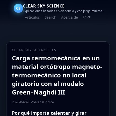
CLEAR SKY SCIENCE
CS
Explicaciones basadas en evidencia y con jerga mínima
Artículos
Search
Acerca de
ES
▼
CLEAR SKY SCIENCE · ES
Carga termomecánica en un
material ortótropo magneto-
termomecánico no local
giratorio con el modelo
Green–Naghdi III
2026-04-09
·
Volver al índice
Por qué importa calentar y girar