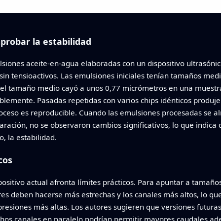
probar la estabilidad
lsiones aceite-en-agua elaboradas con un dispositivo ultrasóni
 sin tensioactivos. Las emulsiones iniciales tenían tamaños med
, el tamaño medio cayó a unos 0,77 micrómetros en una muestra
blemente. Pasadas repetidas con varios chips idénticos produje
roceso es reproducible. Cuando las emulsiones procesadas se 
ración, no se observaron cambios significativos, lo que indica 
, la estabilidad.
cos
positivo actual afronta límites prácticos. Para apuntar a tam
res deben hacerse más estrechas y los canales más altos, lo que e
resiones más altas. Los autores sugieren que versiones futura
chos canales en paralelo podrían permitir mayores caudales ade