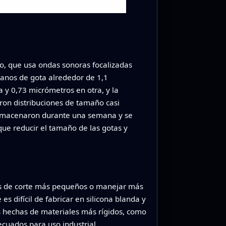
co, que usa ondas sonoras focalizadas
ianos de gota alrededor de 1,1
 y 0,73 micrómetros en otra, y la
ron distribuciones de tamaño casi
almacenaron durante una semana y se
que reducir el tamaño de las gotas y
años de corte más pequeños o manejar más
s difícil de fabricar en silicona blanda y
s hechas de materiales más rígidos, como
cuados para uso industrial,