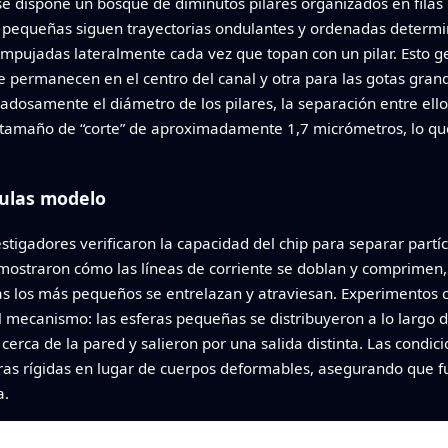
se dispone un bosque de diminutos pilares organizados en fila
tas pequeñas siguen trayectorias ondulantes y ordenadas determ
pujadas lateralmente cada vez que topan con un pilar. Esto ge
 permanecen en el centro del canal y otra para las gotas gra
dadosamente el diámetro de los pilares, la separación entre ellos 
 tamaño de “corte” de aproximadamente 1,7 micrómetros, lo que
ículas modelo
estigadores verificaron la capacidad del chip para separar part
s mostraron cómo las líneas de corriente se doblan y comprimen
s los más pequeños se entrelazan y atraviesan. Experimentos c
mecanismo: las esferas pequeñas se distribuyeron a lo largo de
erca de la pared y salieron por una salida distinta. Las condic
eras rígidas en lugar de cuerpos deformables, asegurando que
a.