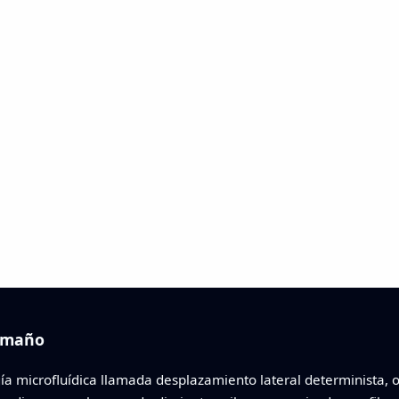
tamaño
a microfluídica llamada desplazamiento lateral determinista, o 