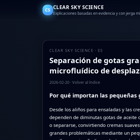
CLEAR SKY SCIENCE
CS
Explicaciones basadas en evidencia y con jerga 
CLEAR SKY SCIENCE · ES
Separación de gotas gr
microfluídico de despla
2026-02-20
·
Volver al índice
Por qué importan las pequeñas 
Desde los aliños para ensaladas y las cr
dependen de diminutas gotas de aceite d
o separarse, convirtiendo cremas suaves 
grandes problemáticas mediante un peque