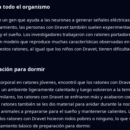
a todo el organismo
en un gen que ayuda a las neuronas a generar señales eléctrica
atamiento, las personas con Dravet también suelen experimentar
a y el sueño. Los investigadores trabajaron con ratones portado
modelo que reproduce muchas características observadas en lo
 estos ratones, al igual que los niños con Dravet, tienen dificul
ación para dormir
orporal en ratones jóvenes, encontró que los ratones con Dra
 un ambiente ligeramente calentado y luego volvieron a la t
imilares, los ratones con Dravet se enfriaron más y acabaron c
s ratones también se les dio material para anidar durante la no
animales a prepararse para el sueño y mantenerse calientes. 
los ratones con Dravet hicieron nidos pobres o ninguno, lo que
tamiento básico de preparación para dormir.