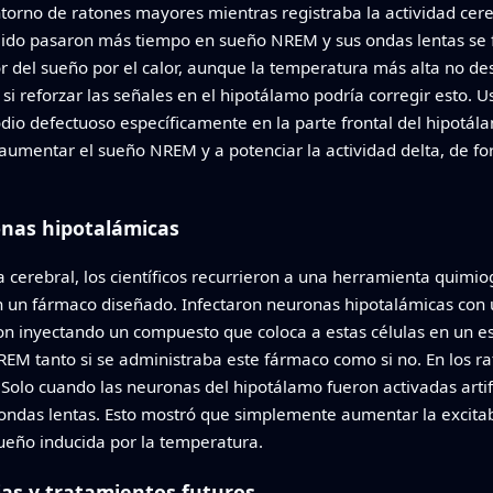
torno de ratones mayores mientras registraba la actividad cer
ido pasaron más tiempo en sueño NREM y sus ondas lentas se fo
 del sueño por el calor, aunque la temperatura más alta no des
i reforzar las señales en el hipotálamo podría corregir esto. U
odio defectuoso específicamente en la parte frontal del hipotála
 a aumentar el sueño NREM y a potenciar la actividad delta, de 
nas hipotalámicas
a cerebral, los científicos recurrieron a una herramienta quim
 un fármaco diseñado. Infectaron neuronas hipotalámicas con u
varon inyectando un compuesto que coloca a estas células en un e
EM tanto si se administraba este fármaco como si no. En los ra
o. Solo cuando las neuronas del hipotálamo fueron activadas arti
ondas lentas. Esto mostró que simplemente aumentar la excitabi
ueño inducida por la temperatura.
lias y tratamientos futuros