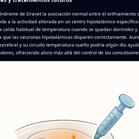
síndrome de Dravet la asociación normal entre el enfriamiento co
da a la actividad alterada en un centro hipotalámico específi
la caída habitual de temperatura cuando se quedan dormidos y
a que las neuronas hipotalámicas disparen correctamente. Aun
n cerebral y su circuito temperatura‑sueño podría algún día ay
ores, ofreciendo alivio más allá del control de las convulsione