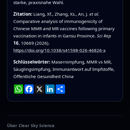
starke, praxisnahe Wahl.
Zitation:
Liang, Xf., Zhang, Xs., An, J.
et al.
Comparative analysis of immunogenicity of
Chinese MMR and MR vaccines following primary
vaccination in infants in Gansu Province.
Sci Rep
16
, 10669 (2026).
https://doi.org/10.1038/s41598-026-46826-x
Schlüsselwörter:
Masernimpfung, MMR vs MR,
Säuglingsimpfung, Immunantwort auf Impfstoffe,
Öffentliche Gesundheit China
WhatsApp
Facebook
X
LinkedIn
Teilen
Über Clear Sky Science