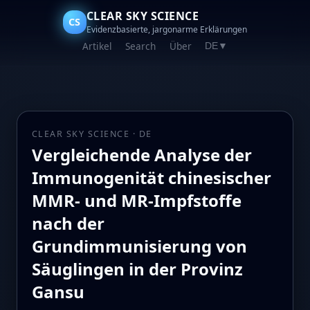
CLEAR SKY SCIENCE
CS
Evidenzbasierte, jargonarme Erklärungen
Artikel
Search
Über
DE
▼
CLEAR SKY SCIENCE · DE
Vergleichende Analyse der
Immunogenität chinesischer
MMR- und MR-Impfstoffe
nach der
Grundimmunisierung von
Säuglingen in der Provinz
Gansu