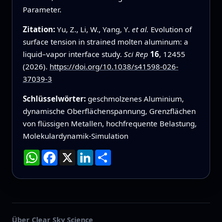
Parameter.
Zitation:
Yu, Z., Li, W., Yang, Y.
et al.
Evolution of
surface tension in strained molten aluminum: a
liquid–vapor interface study.
Sci Rep
16
, 12455
(2026).
https://doi.org/10.1038/s41598-026-
37039-3
Schlüsselwörter:
geschmolzenes Aluminium,
dynamische Oberflächenspannung, Grenzflächen
von flüssigen Metallen, hochfrequente Belastung,
Molekulardynamik-Simulation
WhatsApp
Facebook
X
LinkedIn
Teilen
Über Clear Sky Science