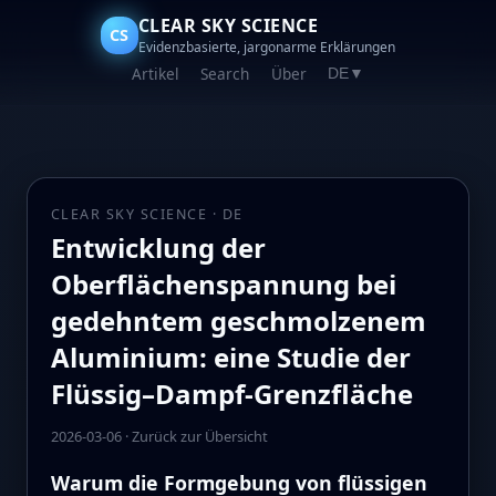
CLEAR SKY SCIENCE
CS
Evidenzbasierte, jargonarme Erklärungen
Artikel
Search
Über
DE
▼
CLEAR SKY SCIENCE · DE
Entwicklung der
Oberflächenspannung bei
gedehntem geschmolzenem
Aluminium: eine Studie der
Flüssig–Dampf-Grenzfläche
2026-03-06
·
Zurück zur Übersicht
Warum die Formgebung von flüssigen