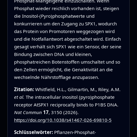
Phosphat‑Mangelgene einzuschalten. Wenn
Phosphat wieder reichlich vorhanden ist, steigen
die Inositol‑(Pyro)phosphatwerte und
konkurrieren um den Zugang zu SPX1, wodurch
das Protein von Promotoren weggezogen wird
und die Notfallantwort abgeschaltet wird. Einfach
gesagt verhält sich SPX1 wie ein Sensor, der seine
Bindung zwischen DNA und kleinen,
phosphatreichen Botenstoffen umschaltet und so
den Zellen ermöglicht, die Genaktivität an die
wechselnde Nährstofflage anzupassen.
Zitation:
Whitfield, H.L., Gilmartin, M., Riley, A.M.
et al.
The intracellular inositol (pyro)phosphate
receptor AtSPX1 reciprocally binds to P1BS DNA.
Nat Commun
17
, 3150 (2026).
https://doi.org/10.1038/s41467-026-69810-5
Schlüsselwörter:
Pflanzen-Phosphat-