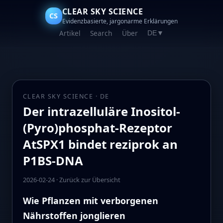
CLEAR SKY SCIENCE
CS
Evidenzbasierte, jargonarme Erklärungen
Artikel
Search
Über
DE
▼
CLEAR SKY SCIENCE · DE
Der intrazelluläre Inositol-
(Pyro)phosphat-Rezeptor
AtSPX1 bindet reziprok an
P1BS-DNA
2026-02-24
·
Zurück zur Übersicht
Wie Pflanzen mit verborgenen
Nährstoffen jonglieren