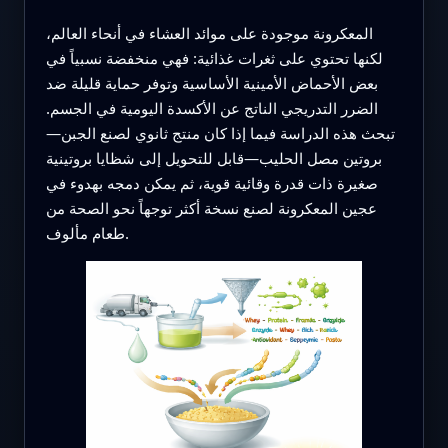
المعكرونة موجودة على موائد العشاء في أنحاء العالم،
لكنها تحتوي على ثغرات غذائية: فهي منخفضة نسبياً في
بعض الأحماض الأمينية الأساسية وتوفر حماية قليلة ضد
الضرر التدريجي الناتج عن الأكسدة اليومية في الجسم.
تبحث هذه الدراسة فيما إذا كان منتج ثانوي لصنع الجبن—
بروتين مصل الحليب—قابل للتحويل إلى شظايا بروتينية
صغيرة ذات قدرة وقائية قوية، ثم يمكن دمجه بهدوء في
عجين المعكرونة لصنع نسخة أكثر توجهاً نحو الصحة من
طعام مألوف.