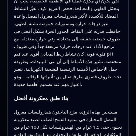
لكي يكون أي مكوّن عملياً في الأطعمة الحقيقية، يجب أن
يتحمّل الطهي والمعالجة. فحص الفريق كيف تغيّر النشاط
المضاد للأكسدة لأكثر هيدروليسات معزول المصل واعدة
عبر درجات حرارة ومستويات حموضة تشبه الطهي.
حافظت قدرته على التقاط الجذور الحرة بشكل أفضل في
ظروف حمضية خفيفة إلى متعادلة وفي حرارة معتدلة، مع
تراجع الأداء عند درجات حرارة مرتفعة جداً وفي ظروف
قلوية قوية. كان نشاط ربط المعادن أقوى عند قيم pH
منخفضة. تشير هذه الأنماط إلى أن بنى الببتيدات، وطريقة
حمل الأحماض الأمينية الرئيسية للشحنة الكهربائية، تتغير
تحت ظروف قصوى بطرق تقلل من تأثيراتها الوقائية—وهو
اعتبار مهم عند تصميم أطعمة جديدة.
بناء طبق معكرونة أفضل
مسلحين بهذه الرؤى، مزج الباحثون هيدروليسات معزول
المصل المختارة في سميد القمح الصلب لصنع معكرونة
تحتوي حتى 1.5 غرام من الهيدروليسات لكل 100 غرام من
المكوّنات الجافة. قارنوا هذه الدفعات مع المعكرونة العادية