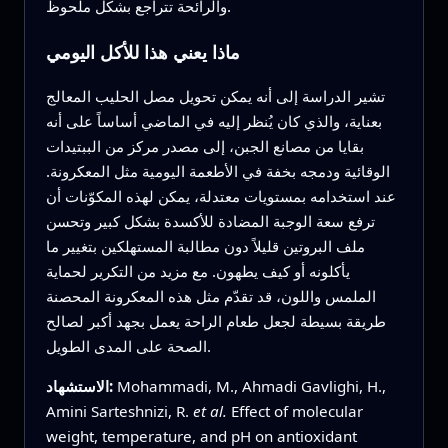
والرائحة تتراجع بشكل ملحوظ.
ماذا يعني هذا للأكل اليومي
تشير الدراسة إلى أنه يمكن تحويل مصل الحليب المعالج
بعناية، والذي كان يُنظر إليه في الماضي أساساً على أنه
بقايا من مصانع الجبن، إلى مصدر مركز من الببتيدات
الوقائية ودمجه بخفة في الأطعمة اليومية مثل المعكرونة.
عند استخدامه بمستويات معتدلة، يمكن لهذه المكوّنات أن
ترفع سعة الوجبة المضادة للأكسدة بشكل كبير وتحسن
ملف البروتين قليلاً دون مطالبة المستهلكين بتغيير ما
يأكلونه أو كيف يطهون. مع مزيد من التكرير لحماية
الملمس واللون، قد تقدّم مثل هذه المعكرونة المحصنة
طريقة بسيطة لجعل طعام الراحة يعمل بجهد أكبر لصالح
الصحة على المدى الطويل.
Mohammadi, M., Ahmadi Gavlighi, H.,
الاستشهاد:
Amini Sarteshnizi, R.
et al.
Effect of molecular
weight, temperature, and pH on antioxidant