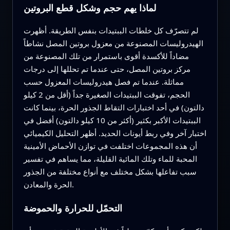
لماذا يهم حجم وشكل قطع البروتين
لم تتصرّف كل خلطات الببتيدات بنفس الطريقة. أظهرت
الهيدروليسات المصنوعة من معزول بروتين المصل نشاطاً
مضاداً للأكسدة أقوى باستمرار من تلك المصنوعة من
مركز بروتين المصل، حتى عندما تم تحللها إلى درجات
مماثلة. عندما تم فصل هيدروليسات المعزول حسب
الحجم، تفوقت الببتيدات الصغيرة جداً (أقل من 2 كيلو
دالتون) في أحد اختبارات التقاط الجذور الحرة، بينما كانت
الببتيدات الأكبر بكثير (أكثر من 10 كيلو دالتون) أفضل في
اختبار آخر وفي ربط أيونات الحديد. أظهر التحليل الكيميائي
أن هذه المجموعات اختلفت في توازن الأحماض الأمينية
المحبة للماء وتلك المائية القليلة، مما يساهم في تفسير
سبب تفاعلها بشكل مختلف مع أنواع مختلفة من الجذور
الحرة والمعادن.
التحمّل للحرارة والحموضة