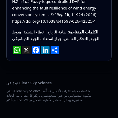
H.Z.
et al.
Fuzzy-logic-controlled DVR for
enhancing the fault resilience of wind energy
conversion systems.
Sci Rep
16
, 11924 (2026).
https://doi.org/10.1038/s41598-026-42325-1
الكلمات المفتاحية:
طاقة الرياح, أخطاء الشبكة, هبوط
الجهد, التحكم الغامض, جهاز استعادة الجهد الديناميكي
انشر
LinkedIn
Facebook
X
WhatsApp
نبذة عن Clear Sky Science
تنتقي Clear Sky Science ملخصات قابلة للقراءة لأعمال مُحكَّمة،
مكتوبة للفضوليين من غير المتخصصين. يرتكز كل مقال على أبحاث
منشورة ويذكر المصادر الأصلية لتتمكن من الاستكشاف أكثر.