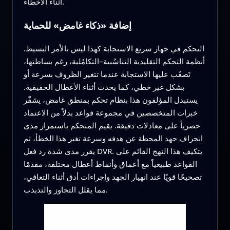
أثناء الأخطاء.
إضافة «ذكاء غامض» للحماية
التحكم في جهاز سريع الاستجابة كهذا ليس بالأمر البسيط.
أنظمة التحكم التقليدية التناسُبية–التكامُلية، رغم بساطتها،
تَصعُب عليها الاستجابة عندما تتغير الظروف بسرعة أو
بشكل غير خطي، كما يحدث أثناء الأعطال الحقيقية.
يستبدل المؤلفون هذا بنظام تحكم بمنطق غامض، يشفّر
خبرات المتخصصين في مجموعة قواعد بدلاً من الاعتماد
حصرياً على معادلات دقيقة. يقيم المتحكم باستمرار مدى
انحراف جهد المحطة عن هدفه وسرعة تغير هذا الخطأ، ثم
يقرر مدى شدة رد فعل DVR. يتكيف هذا النهج القائم على
القواعد طبيعياً مع أعماق وأنماط أعطال مختلفة، مقدمًا
تصحيحًا قويًا عند انهيار الجهد وإجراءات أدق أثناء التعافي،
مما يقلل التجاوز والتذبذب.