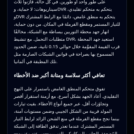
على طور واحد أو طورين. في كل حالة، قارَنوا ثلاث
سيناريوهات: لا حماية، وDVR يتحكم به متحكم تقليدي،
وDVR يتحكم به منطق غامض، دائمًا مع الرابط المشترك
للتيار المستمر ومقطع الفرملة في المكان. من دون حماية،
انهار جهد محطة التوربين ببساطة مع الشبكة، مخالفًا
متطلبات التحمل. مع تنشيط DVR، استعيد جهد المحطة
قرب القيمة المقوَّمة خلال حوالي 0.15 ثانية، ضمن الحدود
المسموح بها بصراحة في قوانين الشبكات الصارمة مثل
تلك المطبقة في ألمانيا.
تعافي أكثر سلاسة ومتانة أكبر ضد الأخطاء
تفوق متحكم المنطق الغامض باستمرار على النهج
التقليدي. أعاد الجهد بشكل أسرع، مع أزمنة استقرار أقصر
وتجاؤزات أقل، عبر جميع أنواع الأخطاء. بقيت تيارات
المولد قريبة من الشكل الجيبي وضمن مستويات آمنة،
بينما نجح مقطع الفرملة في منع الشحن الزائد لرابط التيار
المستمر المشترك عندما تعذر تدفق الطاقة إلى الشبكة
المُضعفة. الجانب الميكانيكي للتوربين—سرعته وعزمه—