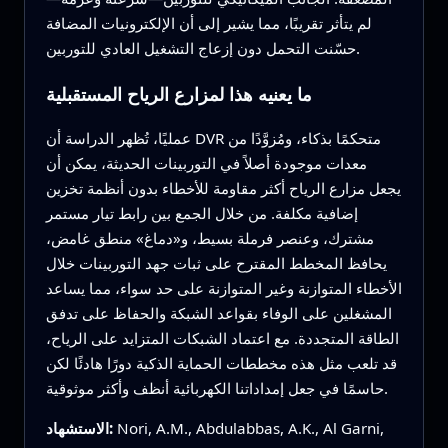
لم يتأثر تقريبًا، مما يشير إلى أن الإلكترونيات المضافة
حسّنت التحمل دون إزعاج التشغيل العادي للتوربين.
ما يعنيه هذا لمزارع الرياح المستقبلية
عمليًا، تُظهر الدراسة أن DVR متحكمًا بذكاء، ومُزوَّدًا من
معدات موجودة أصلاً في التوربينات الحديثة، يمكن أن
يجعل مزارع الرياح أكثر مقاومة للأخطاء بدون أنظمة تخزين
إضافية مكلفة. من خلال الجمع بين رابط تيار مستمر
مشترك، وعنصر فرملة بسيط، و«دماغ» منطق غامض،
يحافظ المخطط المقترح على ثبات جهد التوربينات خلال
الأخطاء المتوازنة وغير المتوازنة على حد سواء، مما يساعد
المشغلين على الوفاء بقواعد الشبكة والحفاظ على تدفق
الطاقة المتجددة. مع اعتماد الشبكات المتزايد على الرياح،
قد تلعب مثل هذه مخططات الحماية الذكية دورًا هادئًا لكن
حاسمًا في جعل إمداداتنا الكهربائية أنظف وأكثر موثوقية.
Nori, A.M., Abdulabbas, A.K., Al Garni,
الاستشهاد: