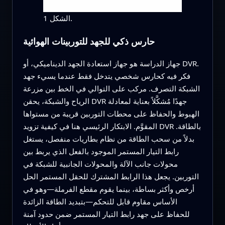
الشكل 1.
حارس ذكي للجهد للتوربينات الهوائية
جهاز الدراسة هو جهاز استعادة الجهد الديناميكي، أو DVR.
فكر فيه كحارس شخصي يتدخل فقط عندما يسيء جهد
الشبكة التصرف. مركب على التوالي في الخط بين مزرعة
الرياح والشبكة، يحقن DVR جهدًا مُشكَّلاً بعناية لمعادلة
الهبوط والحفاظ على محطات التوربين قريبة من مستواها
المقوَّم. الابتكار الرئيسي هنا في كيفية تزويد DVR بالطاقة.
بدلاً من سحب الطاقة من نظام بطاريات منفصل، يستغل
رابط التيار المستمر الموجود بالفعل الذي يربط بين
محولات جانب الآلة والمحولات الجانبية للشبكة في
التوربين. يجعل هذا الرابط المشترك للحقل المستمر الحل
أرخص وأكثر بساطة، بينما يقوم مقطع الفرملة—وهو في
الأساس مقاوم قابل للتحكم—بتبديد الطاقة الزائدة
للحفاظ على جهد رابط التيار المستمر ضمن حدود آمنة