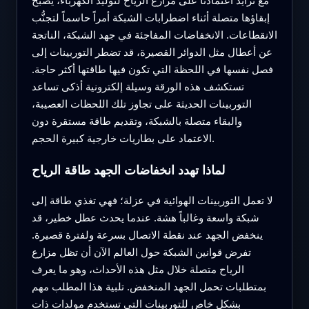
إبقاؤها متصلة أثناء اضطرابات الشبكة أمراً حاسماً لتجنُّب
الانقطاعات. الانخفاضات المفاجئة في جهد الشبكة، الناتجة
عن أعطال مثل الدوائر القصيرة، قد تضطر التوربينات إلى
فصل نفسها في اللحظة التي تكون فيها طاقتها أكثر حاجة.
تستكشف هذه الورقة وسيلة إلكترونية أذكى تساعد
التوربينات الحديثة على تجاوز تلك اللحظات العصيبة،
والبقاء متصلة بالشبكة، وتقديم طاقة مستقرة دون
الاعتماد على بطاريات خارجية كبيرة الحجم.
لماذا تهدد انخفاضات الجهد طاقة الرياح
لا تعمل التوربينات الهوائية في عزلة؛ فهي تغذي طاقة إلى
شبكة واسعة وغالباً هشة. عندما يحدث عطل خطير، قد
ينخفض الجهد عند نقطة الاتصال بسرعة ولفترة قصيرة.
تفرض قوانين الشبكة حول العالم الآن أن تظل مزارع
الرياح متصلة خلال مثل هذه الأحداث، وهو ما يعرف
بمتطلبات تحمل الجهد المنخفض. تلبية هذا المطلب مهم
بشكل خاص للتوربينات التي تستخدم مولدات ذات