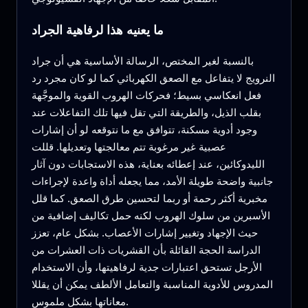
ما يعنيه هذا لرفاهية الجراد
بالنسبة لغير المختص، الرسالة الأساسية هي أن جراد
النرويج لا يتفاعل مع الصعق الكهربائي كما لو كان مجرد رد
فعل انعكاسي بسيط؛ فحركات الهروب القوية والموجَّهة
بقلب الذيل، والطريقة التي تقل فيها تلك التفاعلات عند
وجود أدوية مسكنة، تتوافق مع ما نتوقعه لو أن إشارات
عصبية غير مرغوبة تتم معالجتها وتعديلها. قللت
الليدوكائين، عند إعطائه بعناية، هذه الاستجابات دون آثار
جانبية واضحة طويلة الأمد، مما يجعله أداة واعدة لإجراءات
مخبرية أكثر رحمة أو ربما لتحسين طرق الصعق. كما قلل
الأسبرين من سلوك الهروب لكنه حمل تكاليف إضافية من
حيث الإجهاد وتغيير إشارات الأعصاب. بشكل عام، تعزز
الدراسة الحجة القائلة بأن القشريات ذات العشرات من
الأرجل تستحق اعتبارات جدية لرفاهيتها، وأن الاستخدام
المدروس للأدوية المناسبة والتعامل الألطف يمكن أن يقللا
معاناتها بشكل ملموس.