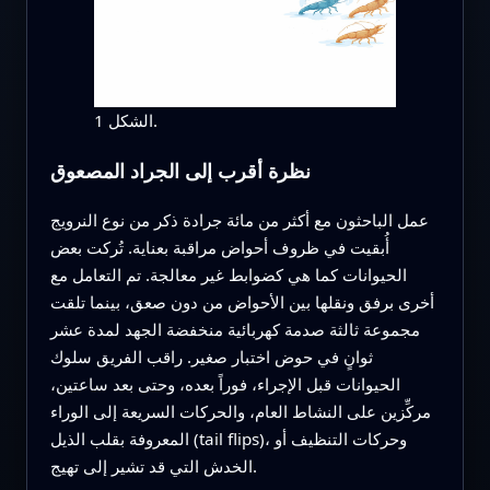
الشكل 1.
نظرة أقرب إلى الجراد المصعوق
عمل الباحثون مع أكثر من مائة جرادة ذكر من نوع النرويج
أُبقيت في ظروف أحواض مراقبة بعناية. تُركت بعض
الحيوانات كما هي كضوابط غير معالجة. تم التعامل مع
أخرى برفق ونقلها بين الأحواض من دون صعق، بينما تلقت
مجموعة ثالثة صدمة كهربائية منخفضة الجهد لمدة عشر
ثوانٍ في حوض اختبار صغير. راقب الفريق سلوك
الحيوانات قبل الإجراء، فوراً بعده، وحتى بعد ساعتين،
مركِّزين على النشاط العام، والحركات السريعة إلى الوراء
المعروفة بقلب الذيل (tail flips)، وحركات التنظيف أو
الخدش التي قد تشير إلى تهيج.