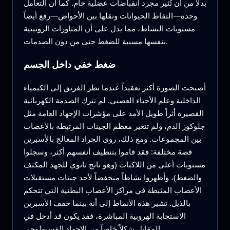
بدلاً من أن تُثير مجرد انقباضات عضلية خام. كما أن التعامل
وحده—التقاط الحيوانات ونقلها بين الأحواض—رفع أيضاً
مستويات النشاط، مما يدل على أن المناورات الروتينية
بنفسها مسببة للضغط حتى من دون الصدمات.
ضغط خفي داخل الجسم
أصبحت الصورة أكثر تعقيداً عندما نظر الفريق إلى الكيمياء
الداخلية وعلم الأحياء العصبي. لم تترك الصدمة الكهربائية
القصيرة أثراً طويل الأمد على مؤشرات الإجهاد العامة مثل
جلوكوز الدم، ولم تتغير معظم الجينات المرتبطة بالأعصاب
بين المجموعات. ومع ذلك، روى الجراد المعالج بالأسبرين
قصة مختلفة: فقد قاموا بتنظيف أنفسهم أكثر، وسجلوا
مستويات أعلى من اللاكتات (وهو ناتج ثانوي للجهد المكثف
والضغط)، وأظهروا نشاطاً منخفضاً لأحد جينات مستقبلات
الأعصاب المثبطة في مراكز الأعصاب البطنية التي تتحكم
بالذيل. تشير هذه الأنماط إلى أنه بينما خفف الأسبرين
الاستجابة الهروبية المباشرة، فقد يكون قد أدخل في
المقابل شكلاً خاصاً من الإجهاد الفسيولوجي.