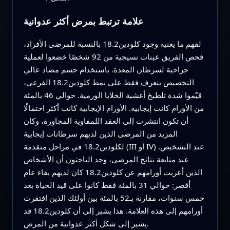
علامة ترتبط بمرض أكثر عدوانية
لفهم ما يعنيه وجود كلودين18.2 بالنسبة للمرضى الأفراد،
فحص الفريق عينات نسيجية من 92 شخصًا خضعوا لعملية
جراحية لسرطان المعدة. باستخدام جسم مضاد عالي
التخصيص يتعرف فقط على نمط كلودين18.2 الفرعي،
قيّموا شدة تلطيخ أغشية الخلايا الورمية. حوالي 46 بالمئة
من الأورام كانت إيجابية. الأورام الإيجابية كانت أكثر احتمالًا
أن تكون انتشرت إلى العقد اللمفاوية المجاورة، وكان
المزيد من المرضى الذين لديهم سرطانات إيجابية
لكلودين18.2 في مراحل متقدمة (III أو IV) عند التشخيص.
عند متابعة نتائج المرضى، وجد الباحثون أن الأشخاص
الذين أعربت أورامهم عن كلودين18.2 كان لديهم بقاء عام
أقصر: حوالي 31 بالمئة فقط كانوا على قيد الحياة بعد
خمس سنوات، مقارنة بـ52 بالمئة بين أولئك الذين افتقرت
أورامهم إلى هذه العلامة. هذا يشير إلى أن كلودين18.2 قد
يشير إلى شكل أكثر عدوانية من المرض.