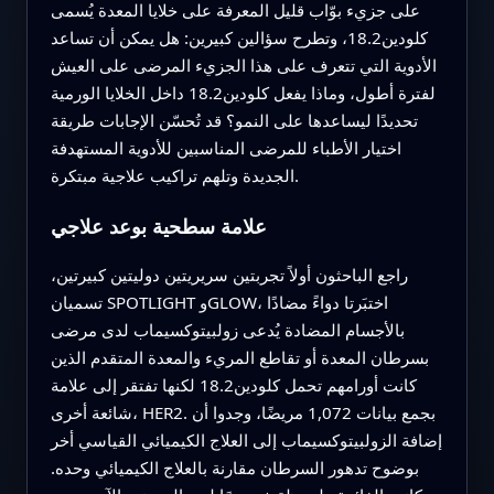
على جزيء بوّاب قليل المعرفة على خلايا المعدة يُسمى
كلودين18.2، وتطرح سؤالين كبيرين: هل يمكن أن تساعد
الأدوية التي تتعرف على هذا الجزيء المرضى على العيش
لفترة أطول، وماذا يفعل كلودين18.2 داخل الخلايا الورمية
تحديدًا ليساعدها على النمو؟ قد تُحسّن الإجابات طريقة
اختيار الأطباء للمرضى المناسبين للأدوية المستهدفة
الجديدة وتلهم تراكيب علاجية مبتكرة.
علامة سطحية بوعد علاجي
راجع الباحثون أولاً تجربتين سريريتين دوليتين كبيرتين،
تسميان SPOTLIGHT وGLOW، اختبَرتا دواءً مضادًا
بالأجسام المضادة يُدعى زولبيتوكسيماب لدى مرضى
بسرطان المعدة أو تقاطع المريء والمعدة المتقدم الذين
كانت أورامهم تحمل كلودين18.2 لكنها تفتقر إلى علامة
شائعة أخرى، HER2. بجمع بيانات 1,072 مريضًا، وجدوا أن
إضافة الزولبيتوكسيماب إلى العلاج الكيميائي القياسي أخر
بوضوح تدهور السرطان مقارنة بالعلاج الكيميائي وحده.