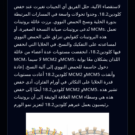
لاستقصاء الآلية، حلل الفريق أي الجينات تغيرت عند خفض
كلودين18.2. وجدوا تحولات واسعة في المسارات المرتبطة
بدورة الخلية ونسخ الحمض النووي. برزت عائلة بروتينات
تُدعى بروتينات صيانة النسخة الصغيرة، أو MCMs. تعمل
هذه البروتينات كقوابض تنزلق على الحمض النووي
لمساعدته على التفكيك والنسخ. في الخلايا التي انخفض
فيها كلودين18.2، انخفضت مستويات عدة أعضاء من عائلة
MCM، لا سيما MCM2 وMCM5، اللذان يشكلان معًا بوابة
دخول حاسمة للحمض النووي إلى آلية النسخ. إعادة
كلودين18.2 أعادت مستويات MCM2 وMCM5 وأنقذت
قدرة الخلايا على التكاثر. في أورام الفئران، أدى خفض
كلودين18.2 أيضًا إلى خفض MCM2 وMCM5. تشير هذه
العلاقة الوثيقة إلى أن بروتينات MCM هذه هي وسطاء
رئيسيون يعمل عبرهم كلودين18.2 لتعزيز نمو الورم.