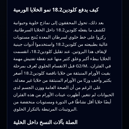
كيف يدفع كلودين18.2 نمو الخلايا الورمية
بعد ذلك، تحول المحققون إلى نماذج خلوية وحيوانية
لكشف ما يفعله كلودين18.2 داخل الخلايا السرطانية.
ركزوا على خط خلوي لسرطان المعدة يُنتج مستويات
عالية بطبيعته من كلودين18.2 واستخدموا أدوات جينية
لإيقاف هذا البروتين. عند تقليل كلودين18.2، انقسمت
الخلايا ببطء أكبر وعلق كثير منها عند نقطة تفتيش مهمة
قبل الانقسام الخلوي تُعرف بمرحلة G2/M. في الفئران،
بقيت الأورام المنبثقة من خلايا ناقصة كلودين18.2 أصغر
بكثير وأخف وزنًا من الأورام المنبثقة من خلايا غير معدلة،
على الرغم من أن الصحة العامة ووزن الجسم لدى
الحيوانات لم تتغير. أظهرت عينات الأورام من هذه الفئران
أيضًا خلايا أقل نشاطًا في الدورة ومستويات منخفضة من
البروتينات المرتبطة بالتكرار الخلوي.
الصلة بآلات النسخ داخل الخلية