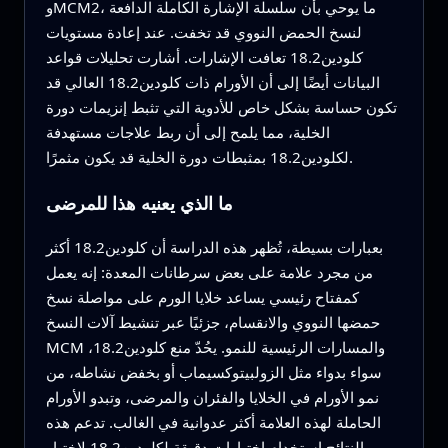
وMCM2، ما يوحي بأن سلسلة الإشارة الكاملة الدافعة
لنسخ الحمض النووي قد تخفت. عند إعادة مستويات
كلودين18.2 تعافت الإشارات. أشارت تحليلات قواعد
البيانات أيضًا إلى أن الأورام ذات كلودين18.2 العالي قد
تكون حساسة بشكل خاص للأدوية التي تثبط إنزيمات دورة
الخلية، مما يلمح إلى أن ربط علاجات مستهدفة
لكلودين18.2 بمثبطات دورة الخلية قد يكون مثمرًا.
ما الذي يعنيه هذا للمرضى
بعبارات بسيطة، تُظهر هذه الدراسة أن كلودين18.2 أكثر
من مجرد علامة على بعض سرطانات المعدة: إنه يعمل
كمفتاح رئيسي يساعد خلايا الورم على مواصلة نسخ
حمضها النووي والانقسام، جزئيًا عبر تنشيط آلات النسخ
MCM والمسارات الرئيسية للنمو. يحُدّ منع كلودين18.2،
سواء بدواء مثل الزولبيتوكسيماب أو بخفض نشاطه، من
نمو الأورام في الخلايا والفئران والمرضى، وتبدو الأورام
الحاملة لهذه العلامة أكثر عدوانية في الغالب. تدعم هذه
النتائج استخدام اختبارات دقيقة لكلودين18.2 لاختيار