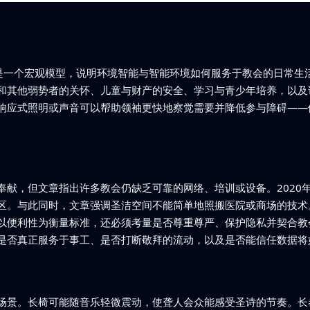
这是一个宏观模型，说明环境智能与智能环境如何服务于教会的日常生
和其他弱势者的关怀、儿童与财产的安全、学习与青少年培养，以及
响应式照明或声音可以帮助领袖更快地察觉需要并降低参与障碍——
奉献，但文章指出许多教会仍缺乏可靠的网络、培训或设备。2020
区。与此同时，文章强调圣洁空间不能简单地照搬医院或商场的技术
以便利性为衡量标准，还必须考量是否尊重尊严、保护隐私并契合教
是否真正服务于事工、是否打断敬拜的流动，以及是否能信任数据将
场景。长椅可能随音乐轻微震动，使聋人会众能感受圣诗的节奏。长