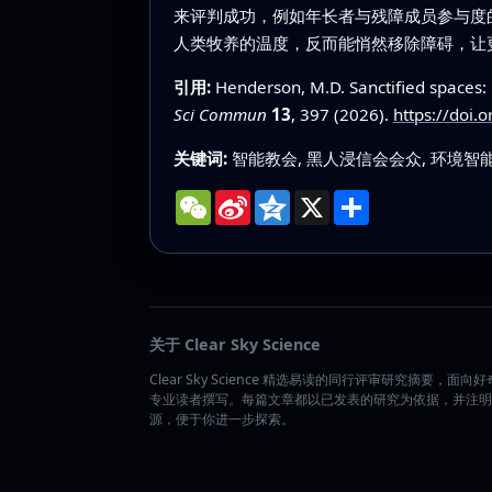
来评判成功，例如年长者与残障成员参与度
人类牧养的温度，反而能悄然移除障碍，让
引用:
Henderson, M.D. Sanctified spaces: 
Sci Commun
13
, 397 (2026).
https://doi
关键词:
智能教会, 黑人浸信会会众, 环境智能
WeChat
Sina
Qzone
X
分
Weibo
享
关于 Clear Sky Science
Clear Sky Science 精选易读的同行评审研究摘要，面向
专业读者撰写。每篇文章都以已发表的研究为依据，并注明
源，便于你进一步探索。