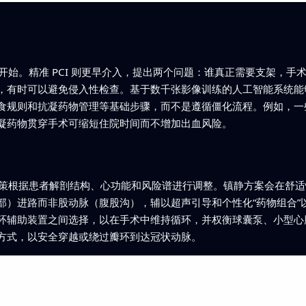
才开始。精准 PCI 则更早介入，提出两个问题：谁真正需要支架，手术
，有时可以避免侵入性检查。基于数千张影像训练的人工智能系统能
食规则和抗凝药物管理等基础步骤，而不是遵循僵化流程。例如，一
凝药物贯穿手术可缩短住院时间而不增加出血风险。
项决策根据患者解剖结构、心功能和风险谱进行调整。镇静方案会在舒
部）进路而非股动脉（腹股沟），辅以超声引导和个性化“药物组合”
环辅助装置之间选择，以在手术中维持循环，并权衡球囊泵、小型心
方式，以安全穿越或绕过瓣环到达冠状动脉。