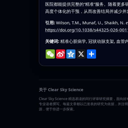
医院都能提供完整的“精准”服务。随着更
高度个体化的干预，从而改善结局并减少并
引用:
Wilson, T.M., Munaf, U., Shaikh, N.
e
https://doi.org/10.1038/s44325-026-001
关键词:
精准心脏病学, 冠状动脉支架, 血管内
WeChat
Sina
Qzone
X
分
Weibo
享
关于 Clear Sky Science
Clear Sky Science 精选易读的同行评审研究摘要，面向
专业读者撰写。每篇文章都以已发表的研究为依据，并注明
源，便于你进一步探索。