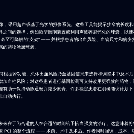
率成像，采用超声或基于光学的摄像系统。这些工具能揭示狭窄的长度
具之间的选择，例如微型磨削装置或利用声波碎裂钙化的球囊，以便
，甚至可降解的“支架” —— 并根据患者的出血风险、血管尺寸和病
属的药物涂层球囊。
了如何根据肾功能、总体出血风险乃至基因信息来选择和调整术中及术
增加血栓风险；对这些患者进行基因检测可支持改用更强效的药物，
理有助于保持动脉通畅并减少淤青。许多稳定患者在明确随访计划下
非自动执行。
未来在于为合适的人在合适的时间给予恰当强度的治疗。这意味着将
 PCI 的整个流程 —— 术前、术中及术后。作者同时强调，成本