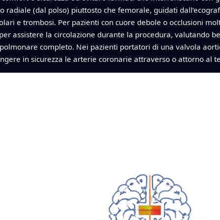
o radiale (dal polso) piuttosto che femorale, guidati dall’ecograf
lari e trombosi. Per pazienti con cuore debole o occlusioni mol
 per assistere la circolazione durante la procedura, valutando 
polmonare completo. Nei pazienti portatori di una valvola aortica
gere in sicurezza le arterie coronarie attraverso o attorno al te