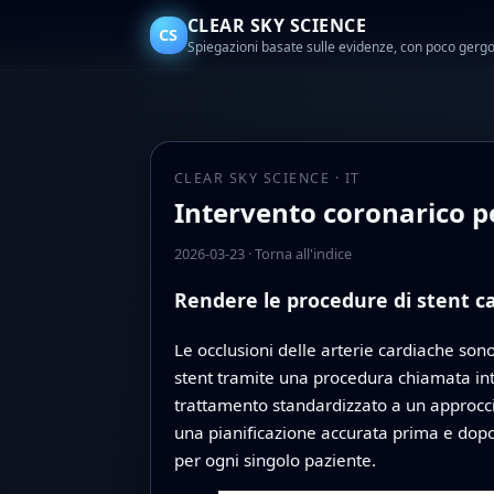
CLEAR SKY SCIENCE
CS
Spiegazioni basate sulle evidenze, con poco gerg
CLEAR SKY SCIENCE · IT
Intervento coronarico p
2026-03-23
·
Torna all'indice
Rendere le procedure di stent ca
Le occlusioni delle arterie cardiache sono
stent tramite una procedura chiamata int
trattamento standardizzato a un approccio
una pianificazione accurata prima e dopo l
per ogni singolo paziente.