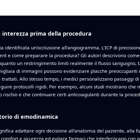
a interezza prima della procedura
olta identificata un’occlusione all’angiogramma. L’ICP di preci
stent e come preparare la procedura? Gli autori descrivono co
anto un restringimento limiti realmente il flusso sanguigno, talv
su migliaia di immagini possono evidenziare placche preoccupanti 
trattati. Allo stesso tempo, i medici personalizzano passaggi di
eguire protocolli rigidi. Per esempio, alcuni studi mostrano che
o rischio e che continuare certi anticoagulanti durante la proc
atorio di emodinamica
ignifica adattare ogni decisione all’anatomia del paziente, alla fu
comfort e sicurezza ed evitare farmaci che interferiscano con g