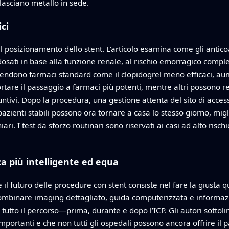
 lasciano metallo in sede.
ci
l posizionamento dello stent. L’articolo esamina come gli antic
sati in base alla funzione renale, al rischio emorragico comple
endono farmaci standard come il clopidogrel meno efficaci, aum
portare il passaggio a farmaci più potenti, mentre altri possono 
tivi. Dopo la procedura, una gestione attenta del sito di access
zienti stabili possono ora tornare a casa lo stesso giorno, migli
ari. I test da sforzo routinari sono riservati ai casi ad alto risch
a più intelligente ed equa
he il futuro delle procedure con stent consiste nel fare la giusta
combinare imaging dettagliato, guida computerizzata e informaz
o tutto il percorso—prima, durante e dopo l’ICP. Gli autori sotto
mportanti e che non tutti gli ospedali possono ancora offrire il 