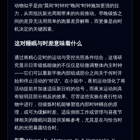
动物似乎是由“晨间”时钟对“晚间”时钟施加更强的拉
力，从而抵抗新光周期带来的向前推动。早晚锻炼之
间的差异无法用简单的跑量差异解释，而更像是由时
机决定的关键因素。
这对睡眠与时差意味着什么
通过将精心定时的运动与受控光照条件结合，这项研
究显示日常锻炼能做的不仅仅是轻微调整体内主时钟
——它们可以重新平衡内部组成部分之间关于何时开
始和停止活动的“对话”。在小鼠中，夜初运动强化了将
活动提前并加速适应新日程的信号，而夜末运动则具
有较弱且部分相反的效果。尽管这些实验在夜行性动
物中进行，但锻炼时机能够塑造内部时钟耦合的原
理，或可为缓解时差、适应倒班工作或管理与昼夜节
律相关的睡眠问题提供策略参考，尤其是在与恰当时
机的光照暴露结合时。
引用:
Miyagi, N., Matsuura, N. & Yamanaka, Y.