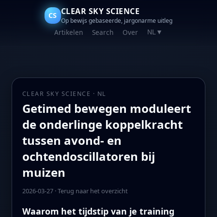
CLEAR SKY SCIENCE
CS
Op bewijs gebaseerde, jargonarme uitleg
Artikelen
Search
Over
NL
▼
CLEAR SKY SCIENCE · NL
Getimed bewegen moduleert
de onderlinge koppelkracht
tussen avond- en
ochtendoscillatoren bij
muizen
2026-03-27
·
Terug naar het overzicht
Waarom het tijdstip van je training