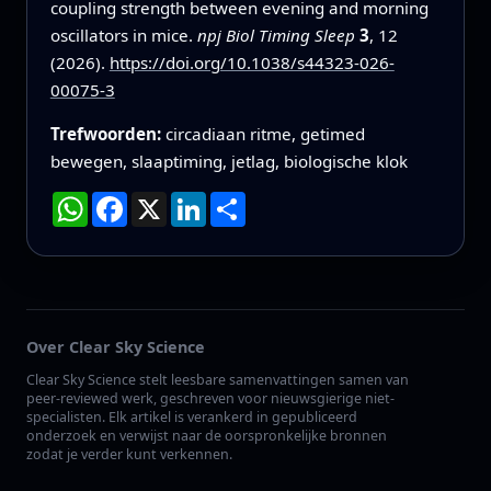
coupling strength between evening and morning
oscillators in mice.
npj Biol Timing Sleep
3
, 12
(2026).
https://doi.org/10.1038/s44323-026-
00075-3
Trefwoorden:
circadiaan ritme, getimed
bewegen, slaaptiming, jetlag, biologische klok
WhatsApp
Facebook
X
LinkedIn
Deel
Over Clear Sky Science
Clear Sky Science stelt leesbare samenvattingen samen van
peer-reviewed werk, geschreven voor nieuwsgierige niet-
specialisten. Elk artikel is verankerd in gepubliceerd
onderzoek en verwijst naar de oorspronkelijke bronnen
zodat je verder kunt verkennen.