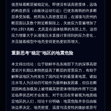
值意味着断层被稳定化。即便没有该高密度体，远场
的构造挤压（由板块运动引起）已使东南韩的许多断
层承受加载。然而加入高密度层后，在浦项与庆州的
断层面以及数个附近断裂段上，失效应力普遍增加了
约0.2到1兆帕，尤其是在该体较厚的东部上方。这些
应力增量大于从浦项注水直接计算得到的应力变化，
并且随着模型中地壳变得更热更软而增大。
重新思考“稳定”地区的地震危险
本文得出结论：位于朝鲜半岛东南部下方的深厚高密
度岩片长期以来悄然提高了断层的背景应力，有助于
解释该地区为何发生了国内近年的最显著地震。诸如
注水等人为活动仍可能作为最终触发因素，但仅在断
层因构造加载加上被埋藏高密度体增强的作用下已接
近临界状态时才会发生。对于生活在常被视为地质稳
定地区的人们，结论十分明确：地震危险并非仅由板
块边界决定。地壳密度、温度与流变性的微妙差异可