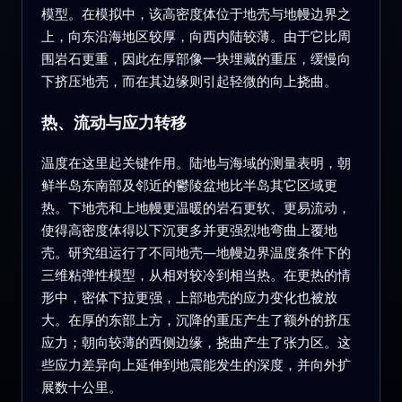
模型。在模拟中，该高密度体位于地壳与地幔边界之
上，向东沿海地区较厚，向西内陆较薄。由于它比周
围岩石更重，因此在厚部像一块埋藏的重压，缓慢向
下挤压地壳，而在其边缘则引起轻微的向上挠曲。
热、流动与应力转移
温度在这里起关键作用。陆地与海域的测量表明，朝
鲜半岛东南部及邻近的鬱陵盆地比半岛其它区域更
热。下地壳和上地幔更温暖的岩石更软、更易流动，
使得高密度体得以下沉更多并更强烈地弯曲上覆地
壳。研究组运行了不同地壳—地幔边界温度条件下的
三维粘弹性模型，从相对较冷到相当热。在更热的情
形中，密体下拉更强，上部地壳的应力变化也被放
大。在厚的东部上方，沉降的重压产生了额外的挤压
应力；朝向较薄的西侧边缘，挠曲产生了张力区。这
些应力差异向上延伸到地震能发生的深度，并向外扩
展数十公里。