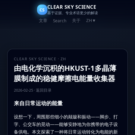
CLEAR SKY SCIENCE
CS
基于证据、专业术语更少的解读
文章
关于
Search
ZH
▼
CLEAR SKY SCIENCE · ZH
由电化学沉积的HKUST-1多晶薄
膜制成的稳健摩擦电能量收集器
2026-02-25
·
返回目录
来自日常运动的能量
设想一下，周围那些细小的颠簸和振动——脚步、打
字、公交车的晃动——能够安静地为你携带的电子设
备供电。本文探索了一种将日常运动转化为电能的新