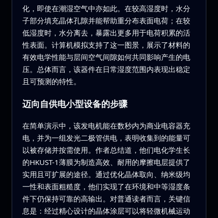
化，即使在潮湿空气中亦如此。在较高湿度时，水分
子部分填充晶体孔隙并能帮助重分布表面电荷；在较
低湿度时，水分离去，暴露出更多用于电荷积累的活
性表面。计算机模拟支持了这一图景，展示了材料的
有效电学性能与层间空气间隙如何共同影响产生的电
压。总体而言，该器件在日常湿度范围内表现出稳定
且可预测的特性。
迈向自供电小型设备的步骤
在简单演示中，该发电机能在数秒内为商业电容器充
电，并为一组发光二极管供电，表明收集到的能量可
以被存储并按需使用。作者总结道，他们电化学生长
的HKUST-1薄膜为制造高效、耐用的摩擦电层提供了
实用且可扩展的途径。通过优化晶体取向、纳米级均
一性和表面粗糙度，他们实现了在环境和中等湿度条
件下仍保持可靠的高输出。对普通读者而言，关键信
息是：经过精心设计的晶体涂层可以将轻微机械运动