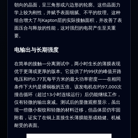
朝向的晶面，呈三角形或六边形的轮廓。这些晶面力
学上较为刚性，并赋予表面细腻、不平的纹理。这种
组合增大了与Kapton层的实际接触面积，并改善了表
面压合与释放的性能，这对强烈的电荷产生至关重
要。
电输出与长期强度
在简单的接触—分离测试中，两小时生长的薄膜表现
优于更薄或更厚的版本。它提供了约99伏的峰值开路
电压和约0.77瓦每平方米的最大功率密度——在相同
条件下大约是裸铜板的五倍。该发电机在约97,000次
撞击循环（超过13小时连续运行）后仍能继续工作，
仅有轻微的输出衰减。测试后的显微观察显示，虽出
现一些微小裂纹和轻微的材料迁移，但晶体层仍牢固
附着，证实了在铜上直接生长薄膜能形成稳健、机械
耐受的表面。