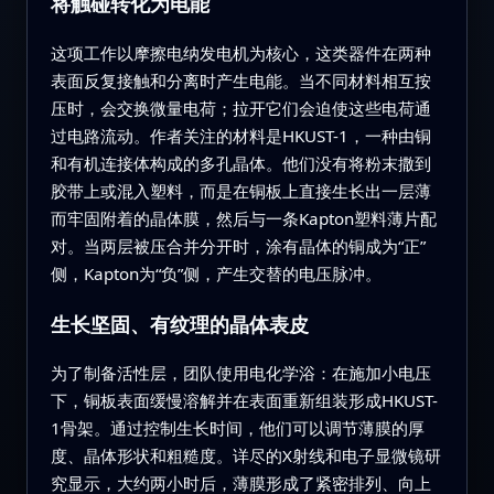
将触碰转化为电能
这项工作以摩擦电纳发电机为核心，这类器件在两种
表面反复接触和分离时产生电能。当不同材料相互按
压时，会交换微量电荷；拉开它们会迫使这些电荷通
过电路流动。作者关注的材料是HKUST-1，一种由铜
和有机连接体构成的多孔晶体。他们没有将粉末撒到
胶带上或混入塑料，而是在铜板上直接生长出一层薄
而牢固附着的晶体膜，然后与一条Kapton塑料薄片配
对。当两层被压合并分开时，涂有晶体的铜成为“正”
侧，Kapton为“负”侧，产生交替的电压脉冲。
生长坚固、有纹理的晶体表皮
为了制备活性层，团队使用电化学浴：在施加小电压
下，铜板表面缓慢溶解并在表面重新组装形成HKUST-
1骨架。通过控制生长时间，他们可以调节薄膜的厚
度、晶体形状和粗糙度。详尽的X射线和电子显微镜研
究显示，大约两小时后，薄膜形成了紧密排列、向上