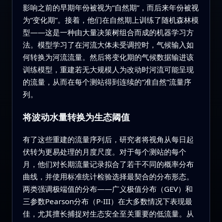
影响之前的早期年份被视为“自然期”，而后来年份被视
为“变化期”。接着，他们在自然期上训练了随机森林模
型——这是一种由大量决策树组合而成的机器学习方
法。模型学习了在河流大体未受调控时，气候输入如
何转换为河流流量。然后将变化期的气候数据输进该
训练模型，重建若无大规模人为改动时河流可能呈现
的流量，从而在每个测站得到连续的“准自然”流量序
列。
将波动水量转换为生态阈值
有了这些重建的流量序列后，研究者将视角从每日起
伏转为更易处理的月度尺度。对于每个测站的每个
月，他们对长期流量记录拟合了若干不同的概率分布
曲线，并使用标准统计检验选择最契合的分布形态。
两类强调极端值的分布——广义极值分布（GEV）和
三参数Pearson分布（P‑III）在大多数情况下表现最
佳，尤其擅长捕捉对生态安全至关重要的低流量。从