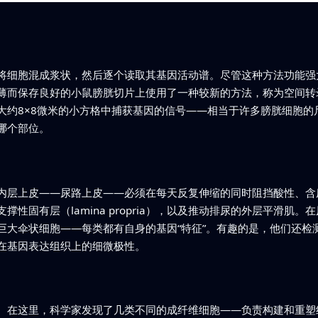
将细胞混成浆状，然后逐个读取其基因活动谱。尽管这种方法功能强
薄而保存良好的小鼠膀胱切片上使用了一种较新的方法，称为空间转
大约8×8微米的小方格中捕获基因的信号——相当于许多膀胱细胞的
哪个部位。
内层上皮——尿路上皮——必须在每天反复伸缩的同时阻挡酸性、含
性固有层（lamina propria），以及推动排尿的外层平滑肌
巨大伞状细胞——每类都有自身的基因“特征”。有趣的是，他们还检
在基因表达组织上的细微极性。
。在这里，科学家发现了几类不同的成纤维细胞——负责构建和重塑