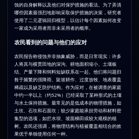
蚀的自身解释以及他们对保护措施的看法。为了弄清
哪些因素最强烈地影响采取保护措施的决策，研究者
使用了二元逻辑回归模型，以估计每个因素如何改变
一家成为采用者而非未采用者的概率。
农民看到的问题与他们的应对
农民报告称侵蚀并非抽象威胁，而是日常现实：许多
人将其与横贯田地的深沟、耕地面积缩小、土壤板
结、产量下降和饲料短缺联系在一起。他们将问题归
咎于频繁的强降雨、陡坡耕作、过度放牧、地表覆盖
稀疏以及缺乏防护结构。作为应对，在被调查的家庭
中约一半以上（约52%）已经采取了某种形式的土壤
与水土保持措施。最常见的是低成本的物理措施，如
土坎、石坎和石面坎；较少家庭能承担劳动和材料密
集型的选项，如拦水坝、坡面梯田或较大规模的植
树。农民还强调，将物理结构与植被覆盖相结合的效
果优于单独使用任何一种。