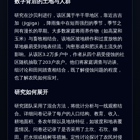
数字背后的土地与人群
研究在沙贝利进行，该区属于半干旱地区，靠近吉吉
加（Jigjiga），降雨集中在短而强烈的季节，季节之
间有漫长的旱期。大多数家庭将雨养作物（如高粱和
玉米）与畜牧相结合。该地区坡地耕作和过度放牧的
草地极易受到地表径流、沟壑形成和肥沃表土流失的
影响。从该区3.2万多户中，作者从四个易受侵蚀的社
区随机抽取了203户农户。他们将家庭调查与访谈、
组讨论和田间踏查相结合，既了解侵蚀问题的程度，
也了解农民如何应对。
研究如何展开
研究团队采用了混合方法，将统计分析与一线观察结
合。详细问卷记录了每户的人口结构、教育、收入、
耕地面积、务农年限以及地块特征，如坡度和地表覆
盖情况。问卷还记录了是否采用了土坎、石坎、梯
田、拦水坝或植树等措施。定性讨论探讨了农民对侵