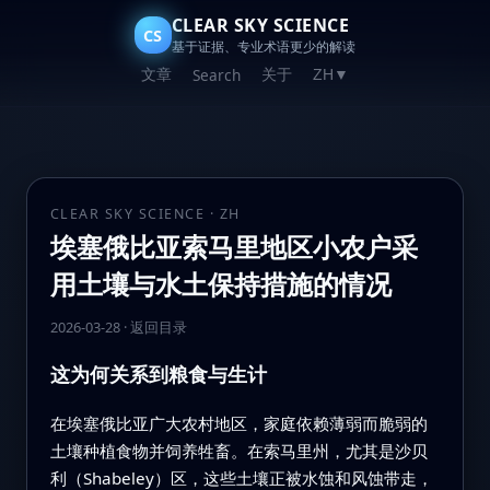
CLEAR SKY SCIENCE
CS
基于证据、专业术语更少的解读
文章
关于
Search
ZH
▼
CLEAR SKY SCIENCE · ZH
埃塞俄比亚索马里地区小农户采
用土壤与水土保持措施的情况
2026-03-28
·
返回目录
这为何关系到粮食与生计
在埃塞俄比亚广大农村地区，家庭依赖薄弱而脆弱的
土壤种植食物并饲养牲畜。在索马里州，尤其是沙贝
利（Shabeley）区，这些土壤正被水蚀和风蚀带走，