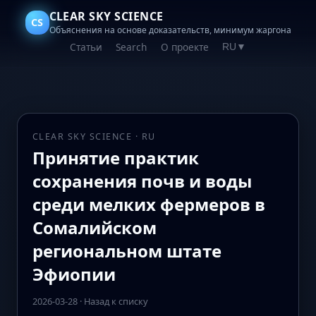
CLEAR SKY SCIENCE
CS
Объяснения на основе доказательств, минимум жаргона
Статьи
Search
О проекте
RU
▼
CLEAR SKY SCIENCE · RU
Принятие практик
сохранения почв и воды
среди мелких фермеров в
Сомалийском
региональном штате
Эфиопии
2026-03-28
·
Назад к списку