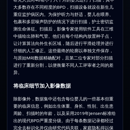
大多数存在不同程度的BPD，扫描设备就设在新生儿
重症监护病区内。为保护听力与舒适，婴儿在喂养、
包裹和多层噪声防护的情况下进行扫描，护士密切监
测生命体征。扫描后，影像专家使用软件工具在三维
中描绘出肺和气管。他们在每个结构内放置种子点，
让计算算法向外生长区域，随后进行平滑处理并进行
仔细的人工修正。这些最终的轮廓以单独文件保存，
与原始MRI数据精确配对，且第二位专家对部分扫描
进行了重新分割，以便衡量不同人工评审者之间的差
异。
将临床细节加入影像数据
除影像外，数据集中还包含每位婴儿的一些基本但重
要的临床信息，例如出生体重、身长、性别、出生患
周龄、扫描时的年龄，以及采用2019年Jensen标准给
出的现代BPD严重度分级。由于每条数据记录都经过
完全去标识化并仅由研究代码关联，家庭隐私得以保