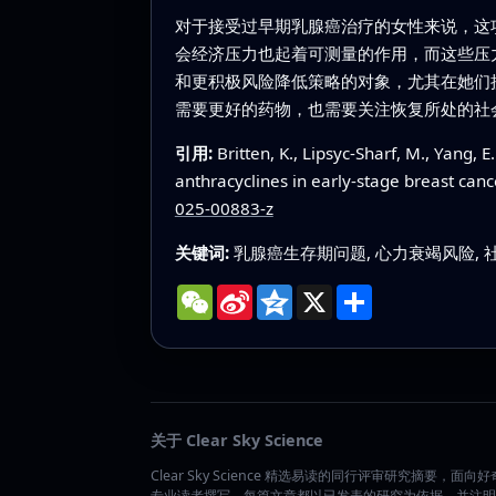
对于接受过早期乳腺癌治疗的女性来说，这
会经济压力也起着可测量的作用，而这些压
和更积极风险降低策略的对象，尤其在她们
需要更好的药物，也需要关注恢复所处的社
引用:
Britten, K., Lipsyc-Sharf, M., Yang, E
anthracyclines in early-stage breast can
025-00883-z
关键词:
乳腺癌生存期问题, 心力衰竭风险, 
WeChat
Sina
Qzone
X
分
Weibo
享
关于 Clear Sky Science
Clear Sky Science 精选易读的同行评审研究摘要，面向
专业读者撰写。每篇文章都以已发表的研究为依据，并注明