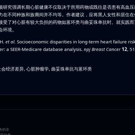
项研究强调长期心脏健康不仅取决于所用药物或既往是否患有高血压
力在不同种族和族裔间并不均等。作者建议，应将黑人女性和居住在
接受了对心脏有较大负担的药物如蒽环类与曲妥珠单抗时。就实践而
会环境。
.H.
et al.
Socioeconomic disparities in long-term heart failure ris
cer: a SEER-Medicare database analysis.
npj Breast Cancer
12
, 5
社会经济差异, 心脏肿瘤学, 曲妥珠单抗与蒽环类
好奇的非
原始来