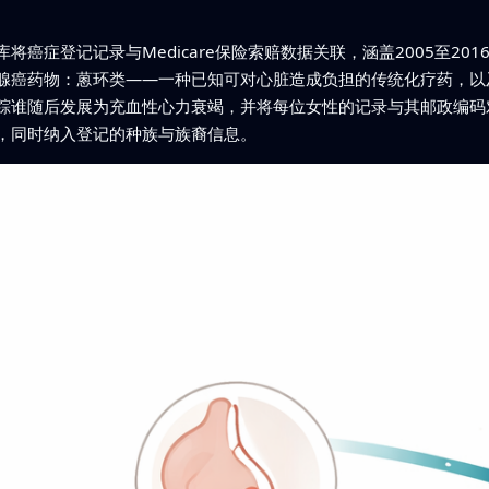
癌症登记记录与Medicare保险索赔数据关联，涵盖2005至201
腺癌药物：蒽环类——一种已知可对心脏造成负担的传统化疗药，以及
踪谁随后发展为充血性心力衰竭，并将每位女性的记录与其邮政编码
，同时纳入登记的种族与族裔信息。