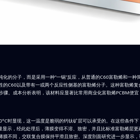
化的分子，而是采用一种“一锅”反应，从普通的C60富勒烯和一
性的C60以及带有一或两个反应性侧基的富勒烯分子。这种富勒烯复
步骤。成本分析表明，该材料应显著比常用商业化富勒烯PCBM便
00°C时显现，这一温度是脆弱的钙钛矿层可以承受的。在这些条件
测量显示，经此处理后，薄膜变得不溶、致密，并且比标准富勒烯层更
薄膜不同，交联复合膜保持平滑且致密。深度剖面研究进一步显示，