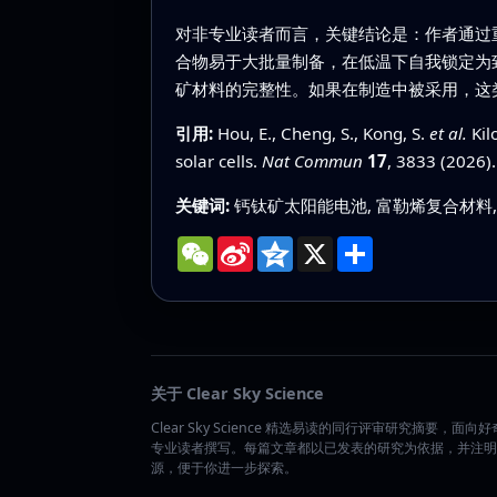
对非专业读者而言，关键结论是：作者通过
合物易于大批量制备，在低温下自我锁定为
矿材料的完整性。如果在制造中被采用，这
引用:
Hou, E., Cheng, S., Kong, S.
et al.
Kil
solar cells.
Nat Commun
17
, 3833 (2026)
关键词:
钙钛矿太阳能电池, 富勒烯复合材料,
WeChat
Sina
Qzone
X
分
Weibo
享
关于 Clear Sky Science
Clear Sky Science 精选易读的同行评审研究摘要，面向
专业读者撰写。每篇文章都以已发表的研究为依据，并注明
源，便于你进一步探索。