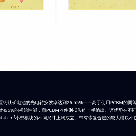
钙钛矿电池的光电转换效率达到26.55%——高于使用PCBM的
持约96%的初始性能，而PCBM器件则损失约一半输出。该优势在
14.4 cm²小型模块的不同尺寸上均成立。带有该复合层的较大模