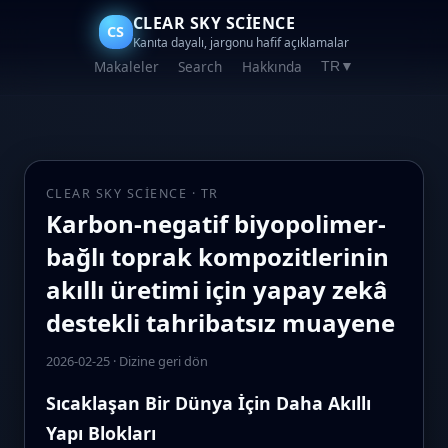
CLEAR SKY SCIENCE
CS
Kanıta dayalı, jargonu hafif açıklamalar
Makaleler
Search
Hakkında
TR
▼
CLEAR SKY SCIENCE · TR
Karbon-negatif biyopolimer-
bağlı toprak kompozitlerinin
akıllı üretimi için yapay zekâ
destekli tahribatsız muayene
2026-02-25
·
Dizine geri dön
Sıcaklaşan Bir Dünya İçin Daha Akıllı
Yapı Blokları