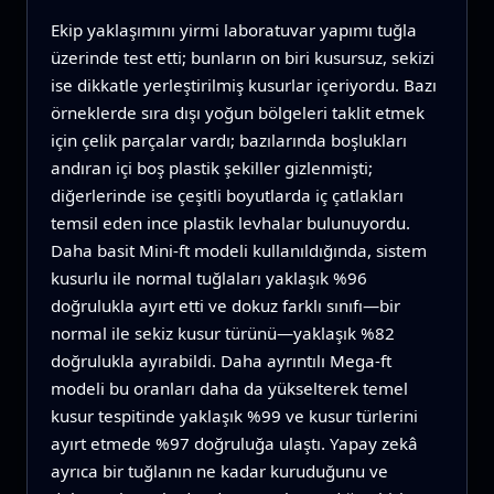
Ekip yaklaşımını yirmi laboratuvar yapımı tuğla
üzerinde test etti; bunların on biri kusursuz, sekizi
ise dikkatle yerleştirilmiş kusurlar içeriyordu. Bazı
örneklerde sıra dışı yoğun bölgeleri taklit etmek
için çelik parçalar vardı; bazılarında boşlukları
andıran içi boş plastik şekiller gizlenmişti;
diğerlerinde ise çeşitli boyutlarda iç çatlakları
temsil eden ince plastik levhalar bulunuyordu.
Daha basit Mini-ft modeli kullanıldığında, sistem
kusurlu ile normal tuğlaları yaklaşık %96
doğrulukla ayırt etti ve dokuz farklı sınıfı—bir
normal ile sekiz kusur türünü—yaklaşık %82
doğrulukla ayırabildi. Daha ayrıntılı Mega-ft
modeli bu oranları daha da yükselterek temel
kusur tespitinde yaklaşık %99 ve kusur türlerini
ayırt etmede %97 doğruluğa ulaştı. Yapay zekâ
ayrıca bir tuğlanın ne kadar kuruduğunu ve