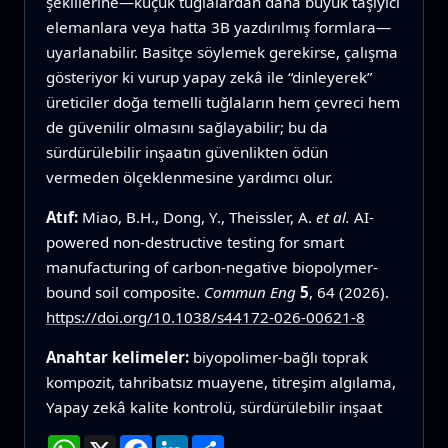
şekillerine—küçük tuğlalardan daha büyük taşıyıcı
elemanlara veya hatta 3B yazdırılmış formlara—
uyarlanabilir. Basitçe söylemek gerekirse, çalışma
gösteriyor ki vurup yapay zekâ ile “dinleyerek”
üreticiler doğa temelli tuğlaların hem çevreci hem
de güvenilir olmasını sağlayabilir; bu da
sürdürülebilir inşaatın güvenlikten ödün
vermeden ölçeklenmesine yardımcı olur.
Atıf:
Miao, B.H., Dong, Y., Theissler, A.
et al.
AI-
powered non-destructive testing for smart
manufacturing of carbon-negative biopolymer-
bound soil composite.
Commun Eng
5
, 64 (2026).
https://doi.org/10.1038/s44172-026-00621-8
Anahtar kelimeler:
biyopolimer-bağlı toprak
kompozit, tahribatsız muayene, titreşim algılama,
Yapay zekâ kalite kontrolü, sürdürülebilir inşaat
WhatsApp
X
Facebook
LinkedIn
Paylaş