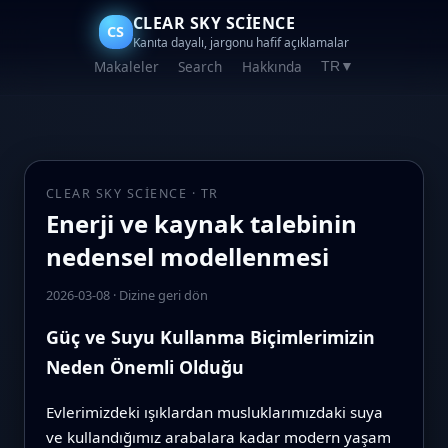
CLEAR SKY SCIENCE
CS
Kanıta dayalı, jargonu hafif açıklamalar
Makaleler
Search
Hakkında
TR
▼
CLEAR SKY SCIENCE · TR
Enerji ve kaynak talebinin
nedensel modellenmesi
2026-03-08
·
Dizine geri dön
Güç ve Suyu Kullanma Biçimlerimizin
Neden Önemli Olduğu
Evlerimizdeki ışıklardan musluklarımızdaki suya
ve kullandığımız arabalara kadar modern yaşam