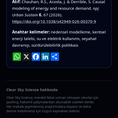
Atıf:
Chauhan, R.S., Acosta, J. & Derrible, S. Causal
modeling of energy and resource demand.
npj
Urban Sustain
6
, 67 (2026).
https://doi.org/10.1038/s42949-026-00370-9
Anahtar kelimeler:
nedensel modelleme, kentsel
enerji talebi, su ve elektrik kullanımı, seyahat
davranışı, sürdürülebilirlik politikası
WhatsApp
X
Facebook
LinkedIn
Paylaş
Clear Sky Science hakkında
Clear Sky Science, meraklı fakat uzman olmayan okurlar için
yazılmış, hakemli çalışmalardan okunabilir özetleri derler.
Her makale yayımlanmış araştırmalara dayanır ve daha
derine inebilmeniz için özgün kaynakları belirtir.