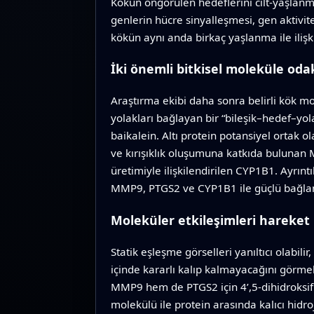
Kökün öngörülen hedeflerini cilt-yaşlanma 
genlerin hücre sinyalleşmesi, gen aktivite
kökün aynı anda birkaç yaşlanma ile ilişki
İki önemli bitkisel moleküle od
Araştırma ekibi daha sonra belirli kök mole
yolakları bağlayan bir “bileşik–hedef–yola
baikalein. Altı protein potansiyel ortak ol
ve kırışıklık oluşumuna katkıda bulunan M
üretimiyle ilişkilendirilen CYP1B1. Ayrıntı
MMP9, PTGS2 ve CYP1B1 ile güçlü bağlanma
Moleküler etkileşimleri hareket
Statik eşleşme görselleri yanıltıcı olabi
içinde kararlı kalıp kalmayacağını görme
MMP9 hem de PTGS2 için 4’,5-dihidroksifla
molekülü ile protein arasında kalıcı hidr