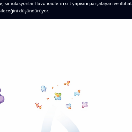
le, simülasyonlar flavonoidlerin cilt yapısını parçalayan ve ilti
ileceğini düşündürüyor.