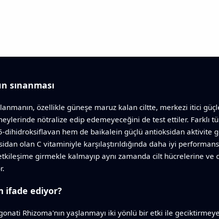
ün sınanması
anmanın, özellikle güneşe maruz kalan ciltte, merkezi itici güçle
neylerinde nötralize edip edemeyeceğini de test ettiler. Farklı tü
,5-dihidroksiflavan hem de baikalein güçlü antioksidan aktivite g
sidan olan C vitaminiyle karşılaştırıldığında daha iyi performans 
le etkileşime girmekle kalmayıp aynı zamanda cilt hücrelerine ve 
r.
 ifade ediyor?
gonati Rhizoma'nın yaşlanmayı iki yönlü bir etki ile geciktirmey