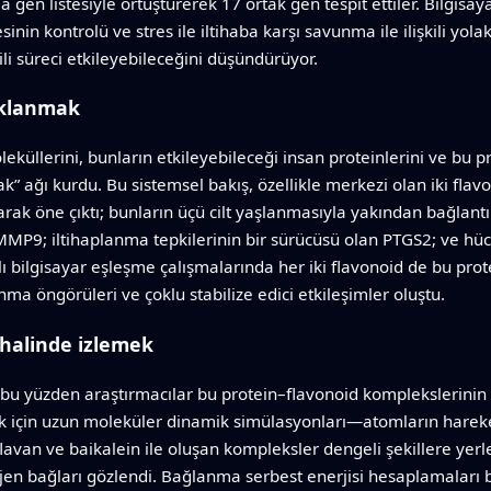
gen listesiyle örtüştürerek 17 ortak gen tespit ettiler. Bilgisaya
sinin kontrolü ve stres ile iltihaba karşı savunma ile ilişkili yo
li süreci etkileyebileceğini düşündürüyor.
aklanmak
küllerini, bunların etkileyebileceği insan proteinlerini ve bu pro
k” ağı kurdu. Bu sistemsel bakış, özellikle merkezi olan iki flavo
arak öne çıktı; bunların üçü cilt yaşlanmasıyla yakından bağlantıl
MP9; iltihaplanma tepkilerinin bir sürücüsü olan PTGS2; ve hücre
lı bilgisayar eşleşme çalışmalarında her iki flavonoid de bu prote
 öngörüleri ve çoklu stabilize edici etkileşimler oluştu.
 halinde izlemek
lir, bu yüzden araştırmacılar bu protein–flavonoid komplekslerin
k için uzun moleküler dinamik simülasyonları—atomların hareket
van ve baikalein ile oluşan kompleksler dengeli şekillere yerleş
ojen bağları gözlendi. Bağlanma serbest enerjisi hesaplamaları bu