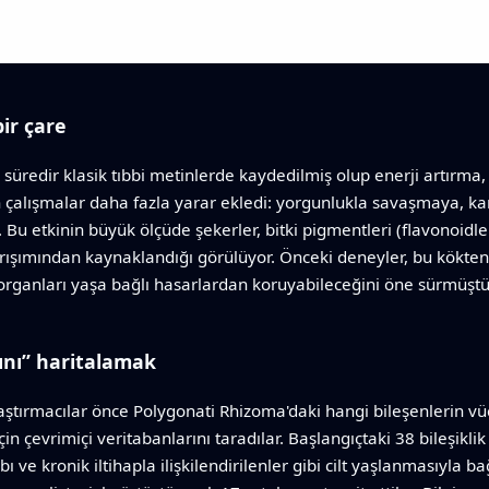
bir çare
 süredir klasik tıbbi metinlerde kaydedilmiş olup enerji artırma,
n çalışmalar daha fazla yarar ekledi: yorgunlukla savaşmaya, ka
 Bu etkinin büyük ölçüde şekerler, bitki pigmentleri (flavonoidl
ışımından kaynaklandığı görülüyor. Önceki deneyler, bu kökten 
 organları yaşa bağlı hasarlardan koruyabileceğini öne sürmüştü
ını” haritalamak
aştırmacılar önce Polygonati Rhizoma'daki hangi bileşenlerin v
n çevrimiçi veritabanlarını taradılar. Başlangıçtaki 38 bileşiklik
ybı ve kronik iltihapla ilişkilendirilenler gibi cilt yaşlanmasıyla b