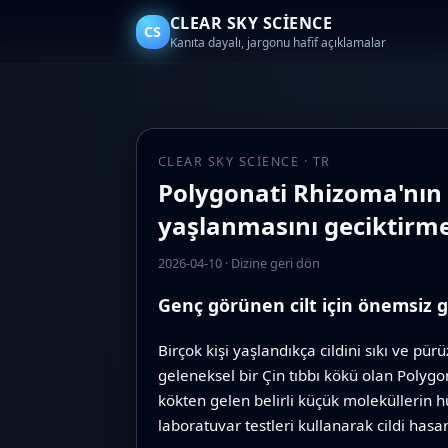
CLEAR SKY SCIENCE
CS
Kanıta dayalı, jargonu hafif açıklamalar
CLEAR SKY SCIENCE · TR
Polygonati Rhizoma'nın 
yaşlanmasını geciktirme
2026-04-10
·
Dizine geri dön
Genç görünen cilt için önemsiz 
Birçok kişi yaşlandıkça cildini sıkı ve pü
geleneksel bir Çin tıbbı kökü olan Polygo
kökten gelen belirli küçük moleküllerin hü
laboratuvar testleri kullanarak cildi hasar