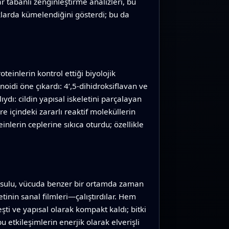
r tabanlı zenginleştirme analizleri, bu
laklarda kümelendiğini gösterdi; bu da
teinlerin kontrol ettiği biyolojik
noidi öne çıkardı: 4’,5-dihidroksiflavan ve
ıydı: cildin yapısal iskeletini parçalayan
 içindeki zararlı reaktif moleküllerin
inlerin ceplerine sıkıca oturdu; özellikle
in sulu, vücuda benzer bir ortamda zaman
inin sanal filmleri—çalıştırdılar. Hem
ti ve yapısal olarak kompakt kaldı; bitki
 etkileşimlerin enerjik olarak elverişli