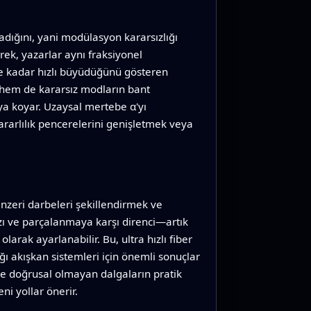
adığını, yani modülasyon kararsızlığı
ek, yazarlar aynı fraksiyonel
 ne kadar hızlı büyüdüğünü gösteren
hem de kararsız modların bant
ya koyar. Uzaysal mertebe α'yı
kararlılık pencerelerini genişletmek veya
nzeri darbeleri şekillendirmek ve
ızı ve parçalanmaya karşı direnci—artık
rak ayarlanabilir. Bu, ultra hızlı fiber
ı akışkan sistemleri için önemli sonuçlar
 ile doğrusal olmayan dalgaların pratik
ni yollar önerir.