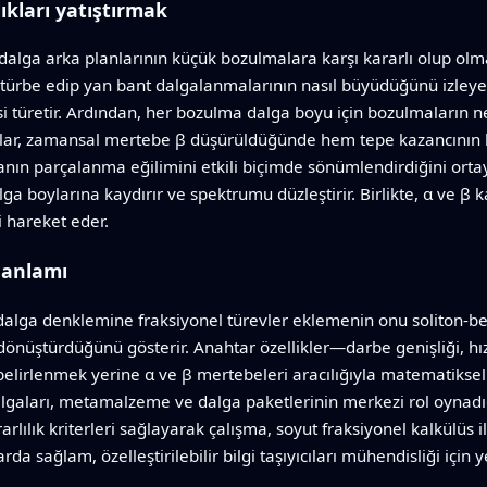
lıkları yatıştırmak
i dalga arka planlarının küçük bozulmalara karşı kararlı olup olm
rtürbe edip yan bant dalgalanmalarının nasıl büyüdüğünü izleyer
isi türetir. Ardından, her bozulma dalga boyu için bozulmaların
uçlar, zamansal mertebe β düşürüldüğünde hem tepe kazancının 
nın parçalanma eğilimini etkili biçimde sönümlendirdiğini orta
ga boylarına kaydırır ve spektrumu düzleştirir. Birlikte, α ve β 
i hareket eder.
 anlamı
 dalga denklemine fraksiyonel türevler eklemenin onu soliton-be
e dönüştürdüğünü gösterir. Anahtar özellikler—darbe genişliği, h
lirlenmek yerine α ve β mertebeleri aracılığıyla matematiksel ola
lgaları, metamalzeme ve dalga paketlerinin merkezi rol oynadığ
arlılık kriterleri sağlayarak çalışma, soyut fraksiyonel kalkülüs
a sağlam, özelleştirilebilir bilgi taşıyıcıları mühendisliği için ye