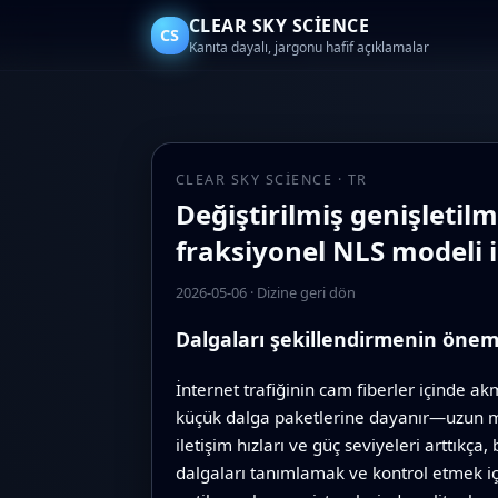
CLEAR SKY SCIENCE
CS
Kanıta dayalı, jargonu hafif açıklamalar
CLEAR SKY SCIENCE · TR
Değiştirilmiş genişletil
fraksiyonel NLS modeli iç
2026-05-06
·
Dizine geri dön
Dalgaları şekillendirmenin önem
İnternet trafiğinin cam fiberler içinde a
küçük dalga paketlerine dayanır—uzun me
iletişim hızları ve güç seviyeleri arttık
dalgaları tanımlamak ve kontrol etmek içi