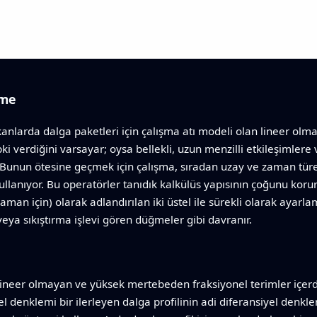
ğme
kanlarda dalga paketleri için çalışma atı modeli olan lineer olm
pki verdiğini varsayar; oysa bellekli, uzun menzilli etkileşimlere
r. Bunun ötesine geçmek için çalışma, sıradan uzay ve zaman türe
kullanıyor. Bu operatörler tanıdık kalkülüs yapısının çoğunu ko
man için) olarak adlandırılan iki üstel ile sürekli olarak ayarlam
veya sıkıştırma işlevi gören düğmeler gibi davranır.
ineer olmayan ve yüksek mertebeden fraksiyonel terimler içer
iyel denklemi bir ilerleyen dalga profilinin adi diferansiyel denk