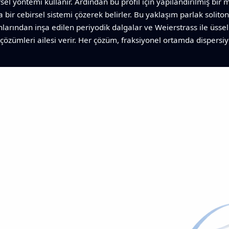
sel yöntemi kullanır. Ardından bu profil için yapılandırılmış bi
a bir cebirsel sistemi çözerek belirler. Bu yaklaşım parlak solitonl
onlarından inşa edilen periyodik dalgalar ve Weierstrass ile üssel 
çözümleri ailesi verir. Her çözüm, fraksiyonel ortamda dispersi