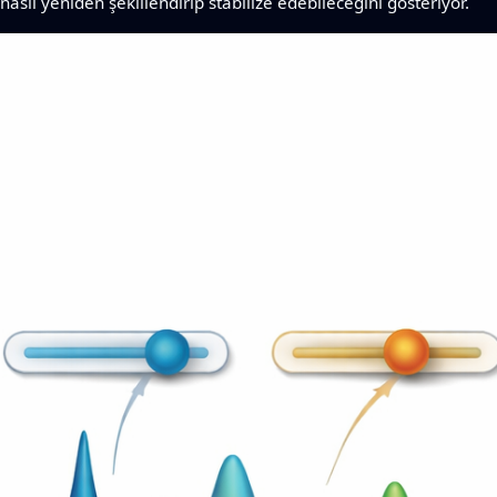
nasıl yeniden şekillendirip stabilize edebileceğini gösteriyor.