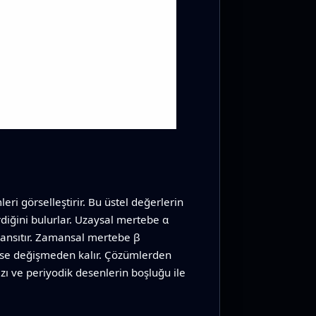
eri görselleştirir. Bu üstel değerlerin
iğini bulurlar. Uzaysal mertebe α
i yansıtır. Zamansal mertebe β
eyse değişmeden kalır. Çözümlerden
hızı ve periyodik desenlerin boşluğu ile