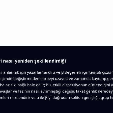
 nasıl yeniden şekillendirdiği
i anlamak için yazarlar farklı α ve β değerleri için temsilî çözüml
 biçimde değiştirmeden darbeyi uzayda ve zamanda kaydırıp gerd
ha az sıkı bağlı hale gelir; bu, etkili dispersiyonun güçlendiğin
aşlar ve fazının nasıl evrimleştiği değişir, fakat genlik nered
limleri nicelendirir ve α ile β'yi doğrudan soliton genişliği, grup 