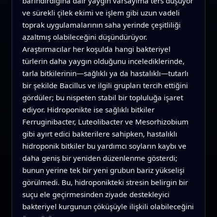
barındırdığına dair yaygın varsayıma ters düşüyor
ve sürekli çilek ekimi ve işlem gibi uzun vadeli
toprak uygulamalarının saha yerinde çeşitliliği
azaltmış olabileceğini düşündürüyor.
Araştırmacılar her koşulda hangi bakteriyel
türlerin daha yaygın olduğunu incelediklerinde,
tarla bitkilerinin—sağlıklı ya da hastalıklı—tutarlı
bir şekilde Bacillus ve ilgili grupları tercih ettiğini
gördüler; bu nispeten stabil bir topluluğa işaret
ediyor. Hidroponikte ise sağlıklı bitkiler
Ferruginibacter, Luteolibacter ve Mesorhizobium
gibi ayırt edici bakterilere sahipken, hastalıklı
hidroponik bitkiler bu yardımcı soyların kaybı ve
daha geniş bir yeniden düzenlenme gösterdi;
bunun yerine tek bir yeni grubun bariz yükselişi
görülmedi. Bu, hidroponikteki stresin belirgin bir
suçu ele geçirmesinden ziyade destekleyici
bakteriyel kurgunun çöküşüyle ilişkili olabileceğini