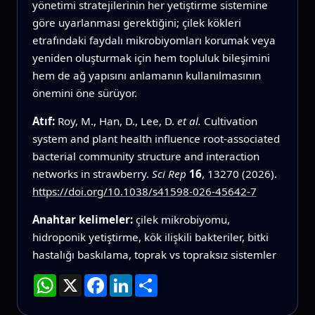
yönetimi stratejilerinin her yetiştirme sistemine
göre uyarlanması gerektiğini; çilek kökleri
etrafındaki faydalı mikrobiyomları korumak veya
yeniden oluşturmak için hem topluluk bileşimini
hem de ağ yapısını anlamanın kullanılmasının
önemini öne sürüyor.
Atıf:
Roy, M., Han, D., Lee, D.
et al.
Cultivation
system and plant health influence root-associated
bacterial community structure and interaction
networks in strawberry.
Sci Rep
16
, 13270 (2026).
https://doi.org/10.1038/s41598-026-45642-7
Anahtar kelimeler:
çilek mikrobiyomu,
hidroponik yetiştirme, kök ilişkili bakteriler, bitki
hastalığı baskılama, toprak vs topraksız sistemler
WhatsApp
X
Facebook
LinkedIn
Paylaş