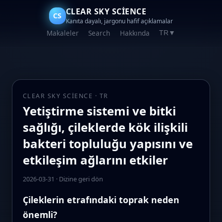
CLEAR SKY SCIENCE
CS
Kanıta dayalı, jargonu hafif açıklamalar
Makaleler
Search
Hakkında
TR
▼
CLEAR SKY SCIENCE · TR
Yetiştirme sistemi ve bitki
sağlığı, çileklerde kök ilişkili
bakteri topluluğu yapısını ve
etkileşim ağlarını etkiler
2026-03-31
·
Dizine geri dön
Çileklerin etrafındaki toprak neden
önemli?