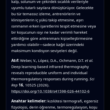
kalp, solunum ve çekirdek sıcaklık verileriyle
uyumlu tutarlı sayılara dönüştürüyor. Gelecekte
bu tür temassız izleme, antrenörlerin ve
klinisyenlerin iç yükü takip etmesine, aşırı
ısınmanın erken işaretlerini tespit etmesine veya
bir koşucunun ısıyı ne kadar verimli hareket
ettirdiğine göre antrenmanı kişiselleştirmesine
yardımcı olabilir—sadece kağıt üzerindeki
maksimum kondisyon seviyeleri değil.
Atıf:
Weber, V., López, D.A., Ochmann, D.T.
et al.
Deep learning-based infrared thermography
reveals reproducible uniform and individual
thermoregulatory responses during running.
Sci
Rep
16
, 10525 (2026).
https://doi.org/10.1038/s41598-026-44102-6
Anahtar kelimeler:
kızılötesi termografi, egzersiz
fizyolojisi, derin öğrenme, termoregülasyon, koşu