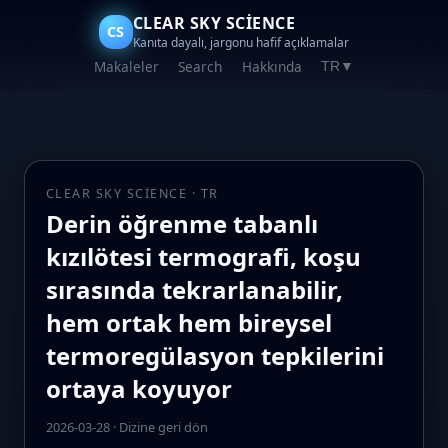
CLEAR SKY SCIENCE
CS
Kanıta dayalı, jargonu hafif açıklamalar
Makaleler
Search
Hakkında
TR
▼
CLEAR SKY SCIENCE · TR
Derin öğrenme tabanlı
kızılötesi termografi, koşu
sırasında tekrarlanabilir,
hem ortak hem bireysel
termoregülasyon tepkilerini
ortaya koyuyor
2026-03-28
·
Dizine geri dön