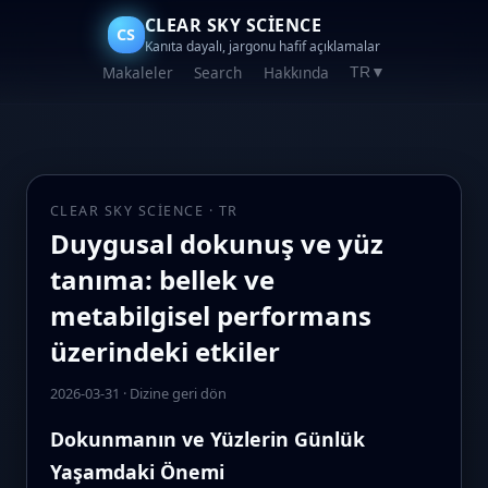
CLEAR SKY SCIENCE
CS
Kanıta dayalı, jargonu hafif açıklamalar
Makaleler
Search
Hakkında
TR
▼
CLEAR SKY SCIENCE · TR
Duygusal dokunuş ve yüz
tanıma: bellek ve
metabilgisel performans
üzerindeki etkiler
2026-03-31
·
Dizine geri dön
Dokunmanın ve Yüzlerin Günlük
Yaşamdaki Önemi