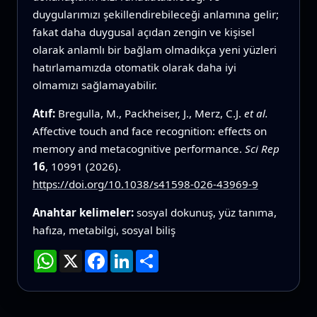
duygularımızı şekillendirebileceği anlamına gelir;
fakat daha duygusal açıdan zengin ve kişisel
olarak anlamlı bir bağlam olmadıkça yeni yüzleri
hatırlamamızda otomatik olarak daha iyi
olmamızı sağlamayabilir.
Atıf:
Bregulla, M., Packheiser, J., Merz, C.J.
et al.
Affective touch and face recognition: effects on
memory and metacognitive performance.
Sci Rep
16
, 10991 (2026).
https://doi.org/10.1038/s41598-026-43969-9
Anahtar kelimeler:
sosyal dokunuş, yüz tanıma,
hafıza, metabilgi, sosyal biliş
WhatsApp
X
Facebook
LinkedIn
Paylaş