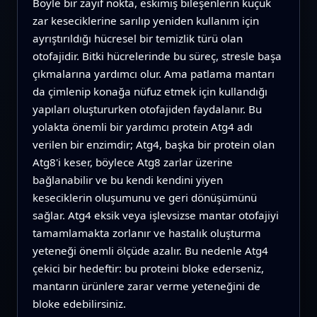
Böyle bir zayıf nokta, eskimiş bileşenlerin küçük
zar keseciklerine sarılıp yeniden kullanım için
ayrıştırıldığı hücresel bir temizlik türü olan
otofajidir. Bitki hücrelerinde bu süreç, stresle başa
çıkmalarına yardımcı olur. Ama patlama mantarı
da çimlenip konağa nüfuz etmek için kullandığı
yapıları oluştururken otofajiden faydalanır. Bu
yolakta önemli bir yardımcı protein Atg4 adı
verilen bir enzimdir; Atg4, başka bir protein olan
Atg8'i keser, böylece Atg8 zarlar üzerine
bağlanabilir ve bu kendi kendini yiyen
keseciklerin oluşumunu ve geri dönüşümünü
sağlar. Atg4 eksik veya işlevsizse mantar otofajiyi
tamamlamakta zorlanır ve hastalık oluşturma
yeteneği önemli ölçüde azalır. Bu nedenle Atg4
çekici bir hedeftir: bu proteini bloke ederseniz,
mantarın ürünlere zarar verme yeteneğini de
bloke edebilirsiniz.