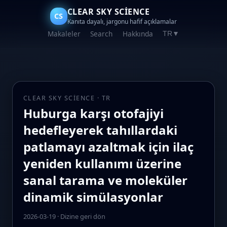
CLEAR SKY SCIENCE
CS
Kanıta dayalı, jargonu hafif açıklamalar
Makaleler
Search
Hakkında
TR
▼
CLEAR SKY SCIENCE · TR
Huburga karşı otofajiyi
hedefleyerek tahıllardaki
patlamayı azaltmak için ilaç
yeniden kullanımı üzerine
sanal tarama ve moleküler
dinamik simülasyonlar
2026-03-19
·
Dizine geri dön