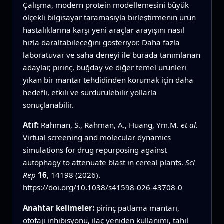
Çalışma, modern protein modellemesini büyük
ölçekli bilgisayar taramasıyla birleştirmenin ürün
hastalıklarına karşı yeni araçlar arayışını nasıl
hızla daraltabileceğini gösteriyor. Daha fazla
laboratuvar ve saha deneyi ile burada tanımlanan
adaylar, pirinç, buğday ve diğer temel ürünleri
yıkan bir mantar tehdidinden korumak için daha
hedefli, etkili ve sürdürülebilir yollarla
sonuçlanabilir.
Atıf:
Rahman, S., Rahman, A., Huang, Ym.M.
et al.
Virtual screening and molecular dynamics
simulations for drug repurposing against
autophagy to attenuate blast in cereal plants.
Sci
Rep
16
, 14198 (2026).
https://doi.org/10.1038/s41598-026-43708-0
Anahtar kelimeler:
pirinç patlama mantarı,
otofaji inhibisyonu, ilaç yeniden kullanımı, tahıl