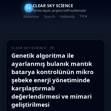
CLEAR SKY SCIENCE
CS
Kanıta dayalı, jargonu hafif açıklamalar
Makaleler
Search
Hakkında
TR
▼
CLEAR SKY SCIENCE · TR
Genetik algoritma ile
ayarlanmış bulanık mantık
batarya kontrolünün mikro
şebeke enerji yönetiminde
karşılaştırmalı
değerlendirmesi ve mimari
geliştirilmesi