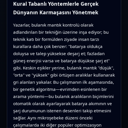
Kural Tabanlı Yöntemlerle Gerçek
Dünyanın Karmaşasını Yönetmek
Yazarlar, bulanık mantık kontrolü olarak
adlandırılan bir tekniğin üzerine inşa ediyor; bu
teknik katı bir formülden ziyade insan tarzı
kurallara daha çok benzer: "batarya oldukça
doluysa ve talep yüksekse deşarj et; fazladan
güneş enerjisi varsa ve batarya düşükse şarj et"
gibi. Keskin eşikler yerine, bulanık mantık "düşük",
"orta" ve "yüksek" gibi örtüşen aralıklar kullanarak
gri alanları yakalar. Bu çalışmanın ilk aşamasında,
bir genetik algoritma—evrimden esinlenen bir
arama yöntemi—bu bulanık aralıkların biçimlerini
otomatik olarak ayarlayarak batarya akımının ve
şarj durumunun istenen desenleri takip etmesini
sağlar. Aynı mikroşebeke düzeni önceki
çalışmalarda iki diğer popüler optimizasyon