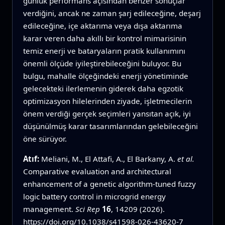
günlük performans açısından benzer sonuçlar
verdiğini, ancak ne zaman şarj edileceğine, deşarj
edileceğine, içe aktarıma veya dışa aktarıma
karar veren daha akıllı bir kontrol mimarisinin
temiz enerji ve bataryaların pratik kullanımını
önemli ölçüde iyileştirebileceğini buluyor. Bu
bulgu, mahalle ölçeğindeki enerji yönetiminde
gelecekteki ilerlemenin giderek daha egzotik
optimizasyon hilelerinden ziyade, işletmecilerin
önem verdiği gerçek seçimleri yansıtan açık, iyi
düşünülmüş karar tasarımlarından gelebileceğini
öne sürüyor.
Atıf:
Meliani, M., El Attafi, A., El Barkany, A.
et al.
Comparative evaluation and architectural
enhancement of a genetic algorithm-tuned fuzzy
logic battery control in microgrid energy
management.
Sci Rep
16
, 14209 (2026).
https://doi.org/10.1038/s41598-026-43620-7