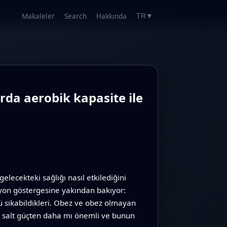
Makaleler
Search
Hakkında
TR
▼
rda aerobik kapasite ile
lecekteki sağlığı nasıl etkilediğini
syon göstergesine yakından bakıyor:
lü sıkabildikleri. Obez ve obez olmayan
ak salt güçten daha mı önemli ve bunun