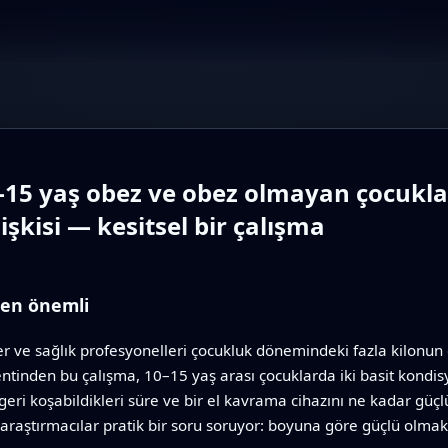
0–15 yaş obez ve obez olmayan çocukla
şkisi — kesitsel bir çalışma
den önemli
ve sağlık profesyonelleri çocukluk dönemindeki fazla kilonun ge
entinden bu çalışma, 10–15 yaş arası çocuklarda iki basit kondi
 geri koşabildikleri süre ve bir el kavrama cihazını ne kadar güç
k araştırmacılar pratik bir soru soruyor: boyuna göre güçlü olm