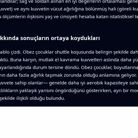
ullandılar; sağ ve soldan alınan en iyi değerlerin ortalaması gen
kuvvet) ve aynı kuvvetin vücut ağırlığına bölünmüş hali (göreli 
ölçümlerin ilişkisini yaş ve cinsiyeti hesaba katan istatistiksel 
hakkında sonuçların ortaya koydukları
ablo çizdi. Obez çocuklar shuttle koşusunda belirgin şekilde daha
ktü. Buna karşın, mutlak el kavrama kuvvetleri aslında daha y
e ayarlandığında durum tersine döndü. Obez çocuklar, boyutlarına 
ların daha fazla ağırlık taşımak zorunda olduğu anlamına geliyor.
vvete sahip olanlar— genelde daha iyi aerobik kapasiteye sahipti
ılıkların yaklaşık yarısını öngördüğünü gösterirken, ayrı bir m
ekilde ilişkili olduğu bulundu.