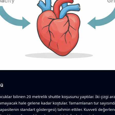
dü
uklar bilinen 20 metrelik shuttle koşusunu yaptılar. İki çizgi ar
uyamayacak hale gelene kadar koştular. Tamamlanan tur sayısınd
pasitenin standart göstergesi) tahmin ettiler. Kuvveti değerle