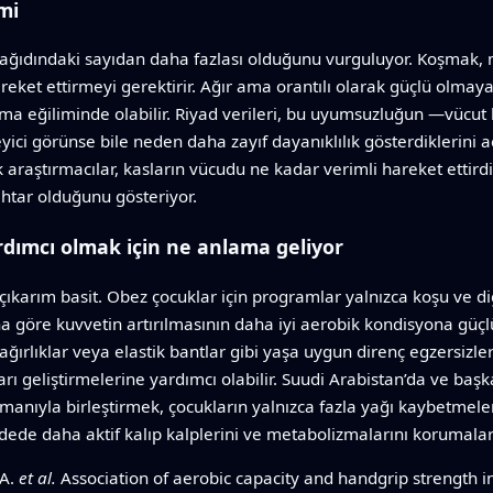
mi
t kağıdındaki sayıdan daha fazlası olduğunu vurguluyor. Koşma
reket ettirmeyi gerektirir. Ağır ama orantılı olarak güçlü olmaya
 olma eğiliminde olabilir. Riyad verileri, bu uyumsuzluğun —vüc
yici görünse bile neden daha zayıf dayanıklılık gösterdiklerin
k araştırmacılar, kasların vücudu ne kadar verimli hareket etti
tar olduğunu gösteriyor.
rdımcı olmak için ne anlama geliyor
in çıkarım basit. Obez çocuklar için programlar yalnızca koşu ve d
a göre kuvvetin artırılmasının daha iyi aerobik kondisyona güçlü
f ağırlıklar veya elastik bantlar gibi yaşa uygun direnç egzersiz
ı geliştirmelerine yardımcı olabilir. Suudi Arabistan’da ve başka
anıyla birleştirmek, çocukların yalnızca fazla yağı kaybetmele
ede daha aktif kalıp kalplerini ve metabolizmalarını korumaları
 A.
et al.
Association of aerobic capacity and handgrip strength 