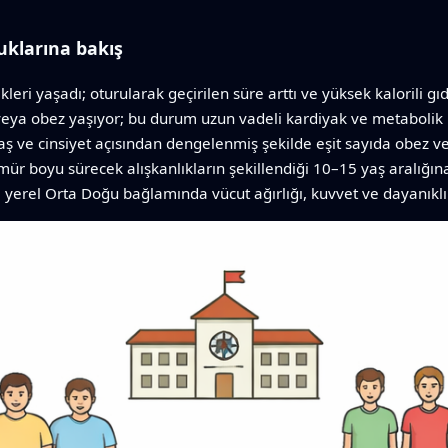
uklarına bakış
kleri yaşadı; oturularak geçirilen süre arttı ve yüksek kalorili gı
u veya obez yaşıyor; bu durum uzun vadeli kardiyak ve metabolik 
aş ve cinsiyet açısından dengelenmiş şekilde eşit sayıda obez 
mür boyu sürecek alışkanlıkların şekillendiği 10–15 yaş aralığ
erel Orta Doğu bağlamında vücut ağırlığı, kuvvet ve dayanıklılığ