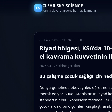
CLEAR SKY SCIENCE
CS
Kanıta dayalı, jargonu hafif açıklamalar
CLEAR SKY SCIENCE · TR
Riyad bölgesi, KSA’da 1
el kavrama kuvvetinin ili
2026-03-17
·
Dizine geri dön
Bu çalışma çocuk sağlığı için ne
Dünya genelinde ebeveynler, öğretmenler 
merak ediyor. Suudi Arabistan’ın Riyad k
standart bir okul kondisyon testinde ileri
çocuklardaki bu ölçümleri karşılaştırara