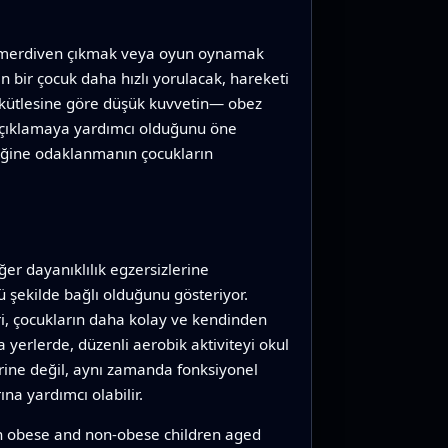
k, merdiven çıkmak veya oyun oynamak
n bir çocuk daha hızlı yorulacak, hareketi
ut kütlesine göre düşük kuvvetin— obez
i açıklamaya yardımcı olduğunu öne
rdiğine odaklanmanın çocukların
iğer dayanıklılık egzersizlerine
 şekilde bağlı olduğunu gösteriyor.
leri, çocukların daha kolay ve kendinden
 yerlerde, düzenli aerobik aktiviteyi okul
rine değil, aynı zamanda fonksiyonel
na yardımcı olabilir.
in obese and non-obese children aged