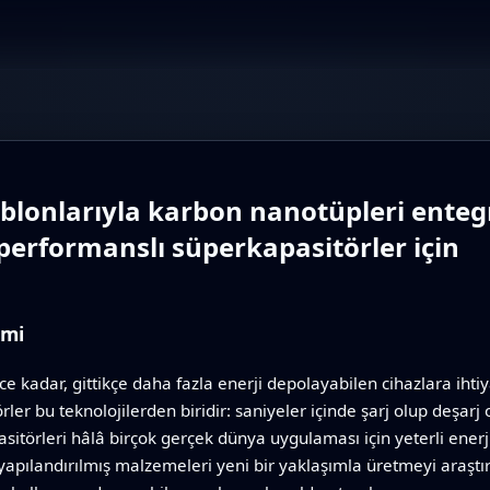
ablonlarıyla karbon nanotüpleri enteg
 performanslı süperkapasitörler için
emi
ce kadar, gittikçe daha fazla enerji depolayabilen cihazlara iht
er bu teknolojilerden biridir: saniyeler içinde şarj olup deşarj 
itörleri hâlâ birçok gerçek dünya uygulaması için yeterli enerj
 yapılandırılmış malzemeleri yeni bir yaklaşımla üretmeyi araştı