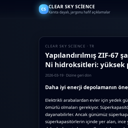
CLEAR SKY SCIENCE
CS
Kanıta dayalı, jargonu hafif açıklamalar
CLEAR SKY SCIENCE · TR
Yapılandırılmış ZIF-67 ş
Ni hidroksitleri: yüksek
2026-03-19
·
Dizine geri dön
Daha iyi enerji depolamanın ön
Elektrikli arabalardan evler için yedek gü
ömürlü olmaları gerekiyor. Süperkapasitörl
dayanabilirler. Ancak günümüz süperkapas
süperkapasitörlerin içinde yer alan, ince