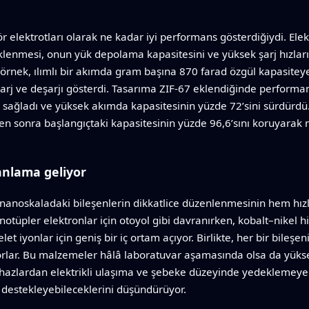
 elektrotları olarak ne kadar iyi performans gösterdiğiydi. Ele
eklenmesi, onun yük depolama kapasitesini ve yüksek şarj hızl
ı örnek, ılımlı bir akımda gram başına 870 farad özgül kapasite
şarj ve deşarjı gösterdi. Tasarıma ZIF‑67 eklendiğinde performa
sağladı ve yüksek akımda kapasitesinin yüzde 72’sini sürdürdü.
n sonra başlangıçtaki kapasitesinin yüzde 96,6’sını koruyarak 
 anlama geliyor
nanoskaladaki bileşenlerin dikkatlice düzenlenmesinin hem hızl
otüpler elektronlar için otoyol gibi davranırken, kobalt–nikel h
let iyonlar için geniş bir iç ortam açıyor. Birlikte, her bir bileşe
ıyorlar. Bu malzemeler hâlâ laboratuvar aşamasında olsa da yükse
cihazlardan elektrikli ulaşıma ve şebeke düzeyinde yedeklemeye 
 destekleyebileceklerini düşündürüyor.