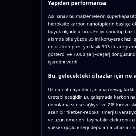
Yapıdan performansa
Asıl sınav bu malzemelerin süperkapasitör
hidroksite karbon nanotüplerin basitçe 
büyük ölçüde artırdı. En iyi nanotüp bazl
akımda bile yüzde 85’ini koruyarak hızlı 
en üst kompozit yaklaşık 903 farad/gram 
gösterdi ve 7.000 şarj–deşarj döngüsünde
işaretini verdi.
Bu, gelecekteki cihazlar için ne
Uzman olmayanlar için ana mesaj, farklı 
üretebileceğidir. Bu çalışmada karbon nan
depolama sitesi sağlıyor ve ZIF türevi iske
aşan bir “iletken‑redoks” sinerjisi yarat
ve uzun ömürleri, taşınabilir elektronik 
yüksek güçlü enerji depolama cihazlarını