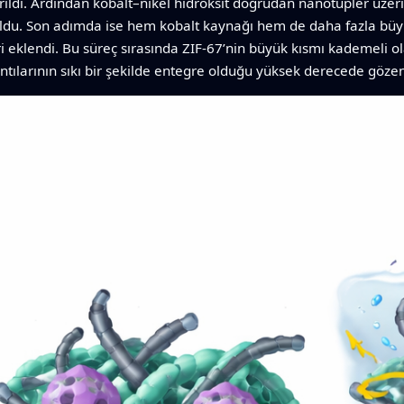
ıldı. Ardından kobalt–nikel hidroksit doğrudan nanotüpler üzer
ruldu. Son adımda ise hem kobalt kaynağı hem de daha fazla büyü
ri eklendi. Bu süreç sırasında ZIF‑67’nin büyük kısmı kademeli ol
alıntılarının sıkı bir şekilde entegre olduğu yüksek derecede gözene