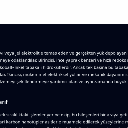
ıvı veya jel elektrolitle temas eden ve gerçekten yük depolayan 
rmeye odaklandılar. Birincisi, ince yaprak benzeri ve hızlı redoks
kobalt–nikel tabakalı hidroksitlerdir. Ancak tek başına bu tabakal
ar. İkincisi, mükemmel elektriksel yollar ve mekanik dayanım sun
lzemeyi şekillendirmeye yardımcı olan ve aynı zamanda büyük i
arif
k sıcaklıktaki işlemler yerine ekip, bu bileşenleri bir araya getir
ticari karbon nanotüpler asitlerle muamele edilerek yüzeylerine m