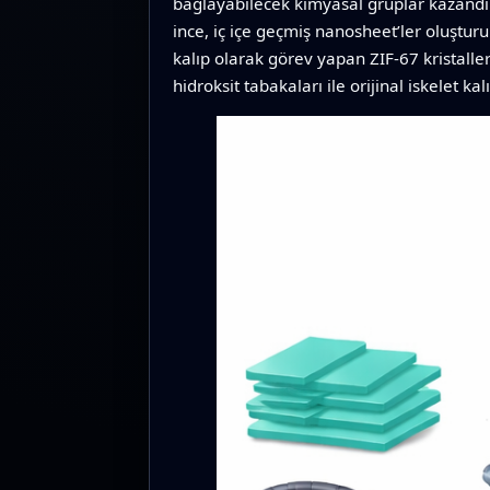
bağlayabilecek kimyasal gruplar kazandır
ince, iç içe geçmiş nanosheet’ler oluştu
kalıp olarak görev yapan ZIF‑67 kristalle
hidroksit tabakaları ile orijinal iskelet k