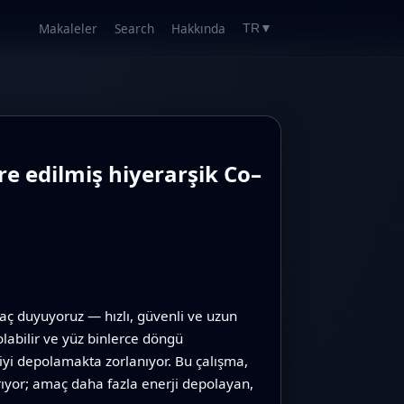
Makaleler
Search
Hakkında
TR
▼
re edilmiş hiyerarşik Co–
iyaç duyuyoruz — hızlı, güvenli ve uzun
olabilir ve yüz binlerce döngü
iyi depolamakta zorlanıyor. Bu çalışma,
rıyor; amaç daha fazla enerji depolayan,