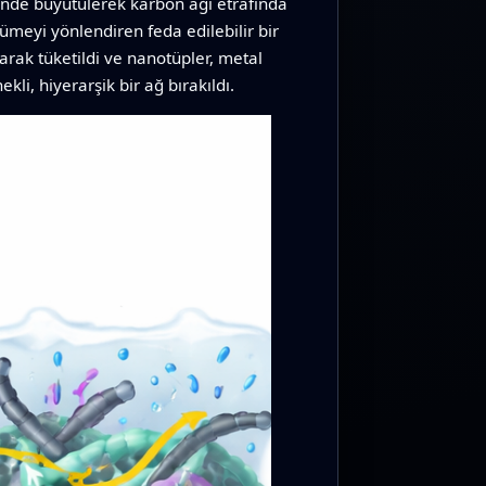
inde büyütülerek karbon ağı etrafında
meyi yönlendiren feda edilebilir bir
arak tüketildi ve nanotüpler, metal
kli, hiyerarşik bir ağ bırakıldı.