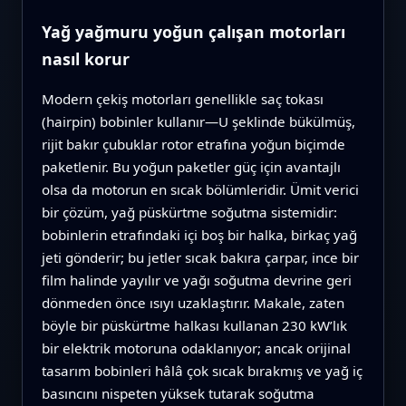
Yağ yağmuru yoğun çalışan motorları
nasıl korur
Modern çekiş motorları genellikle saç tokası
(hairpin) bobinler kullanır—U şeklinde bükülmüş,
rijit bakır çubuklar rotor etrafına yoğun biçimde
paketlenir. Bu yoğun paketler güç için avantajlı
olsa da motorun en sıcak bölümleridir. Ümit verici
bir çözüm, yağ püskürtme soğutma sistemidir:
bobinlerin etrafındaki içi boş bir halka, birkaç yağ
jeti gönderir; bu jetler sıcak bakıra çarpar, ince bir
film halinde yayılır ve yağı soğutma devrine geri
dönmeden önce ısıyı uzaklaştırır. Makale, zaten
böyle bir püskürtme halkası kullanan 230 kW’lık
bir elektrik motoruna odaklanıyor; ancak orijinal
tasarım bobinleri hâlâ çok sıcak bırakmış ve yağ iç
basıncını nispeten yüksek tutarak soğutma