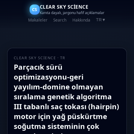
CLEAR SKY SCIENCE
CS
Kanıta dayalı, jargonu hafif açıklamalar
Makaleler
Search
Hakkında
TR
▼
CLEAR SKY SCIENCE · TR
Parçacık sürü
optimizasyonu‑geri
yayılım‑domine olmayan
sıralama genetik algoritma
III tabanlı saç tokası (hairpin)
motor için yağ püskürtme
soğutma sisteminin çok