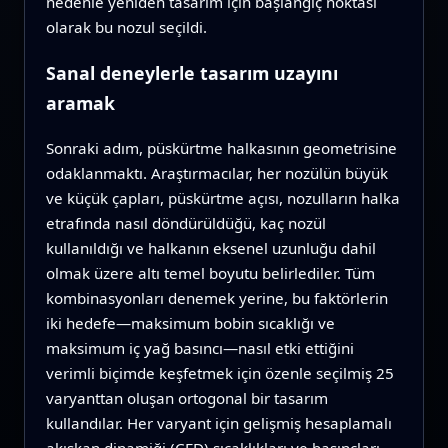
nedenle yeniden tasarım için başlangıç noktası
olarak bu nozul seçildi.
Sanal deneylerle tasarım uzayını
aramak
Sonraki adım, püskürtme halkasının geometrisine
odaklanmaktı. Araştırmacılar, her nozülün büyük
ve küçük çapları, püskürtme açısı, nozulların halka
etrafında nasıl döndürüldüğü, kaç nozül
kullanıldığı ve halkanın eksenel uzunluğu dahil
olmak üzere altı temel boyutu belirlediler. Tüm
kombinasyonları denemek yerine, bu faktörlerin
iki hedefe—maksimum bobin sıcaklığı ve
maksimum iç yağ basıncı—nasıl etki ettiğini
verimli biçimde keşfetmek için özenle seçilmiş 25
varyanttan oluşan ortogonal bir tasarım
kullandılar. Her varyant için gelişmiş hesaplamalı