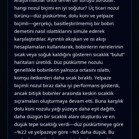
Araştırmacılar önce temel bir soruyu sordular:
hangi nozul biçimi en iyi soğutur? Üç ticari nozul
türünü—düz püskürtme, dolu koni ve yelpaze
biçimli—gerçekçi, basitleştirilmemiş bir bobin
demetini nasıl ıslattıklarını simüle ederek
karşılaştırdılar. Ayrıntılı akışkan ve ısı akışı
hesaplamaları kullanılarak, bobinlerin nerelerinin
sıcak veya soğuk kaldığını gösteren sıcaklık “bulut”
haritaları üretildi. Düz püskürtme nozulu
genellikle bobinlerin yalnızca ortasını ıslattı,
komşu iletkenleri daha sıcak bıraktı. Yelpaze
biçimli nozul biraz daha iyi performans gösterdi,
ancak bitişik bobinler arasında keskin sıcaklık
sıçramaları oluşturmaya devam etti. Buna karşılık
dolu koni nozulu yağı yüzeye daha eşit dağıttı,
daha düzgün bir sıcaklık alanı oluşturdu ve en
düşük tepe sıcaklığı verdi—düz püskürtmeye göre
~%22 ve yelpazeye göre ~%5 daha düşük. Bu