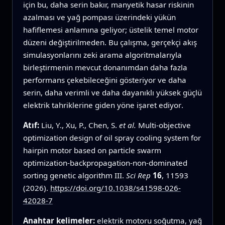
için bu, daha serin bakır, manyetik hasar riskinin
azalması ve yağ pompası üzerindeki yükün
hafiflemesi anlamına geliyor; üstelik temel motor
düzeni değiştirilmeden. Bu çalışma, gerçekçi akış
simulasyonlarını zeki arama algoritmalarıyla
birleştirmenin mevcut donanımdan daha fazla
performans çekebileceğini gösteriyor ve daha
serin, daha verimli ve daha dayanıklı yüksek güçlü
elektrik tahriklerine giden yöne işaret ediyor.
Atıf:
Liu, Y., Xu, P., Chen, S.
et al.
Multi-objective
optimization design of oil spray cooling system for
hairpin motor based on particle swarm
optimization-backpropagation-non-dominated
sorting genetic algorithm III.
Sci Rep
16
, 11593
(2026).
https://doi.org/10.1038/s41598-026-
42028-7
Anahtar kelimeler:
elektrik motoru soğutma, yağ