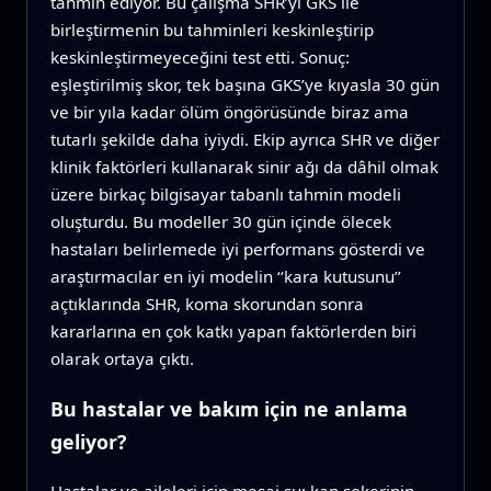
tahmin ediyor. Bu çalışma SHR’yi GKS ile
birleştirmenin bu tahminleri keskinleştirip
keskinleştirmeyeceğini test etti. Sonuç:
eşleştirilmiş skor, tek başına GKS’ye kıyasla 30 gün
ve bir yıla kadar ölüm öngörüsünde biraz ama
tutarlı şekilde daha iyiydi. Ekip ayrıca SHR ve diğer
klinik faktörleri kullanarak sinir ağı da dâhil olmak
üzere birkaç bilgisayar tabanlı tahmin modeli
oluşturdu. Bu modeller 30 gün içinde ölecek
hastaları belirlemede iyi performans gösterdi ve
araştırmacılar en iyi modelin ‘‘kara kutusunu’’
açtıklarında SHR, koma skorundan sonra
kararlarına en çok katkı yapan faktörlerden biri
olarak ortaya çıktı.
Bu hastalar ve bakım için ne anlama
geliyor?
Hastalar ve aileleri için mesaj şu: kan şekerinin