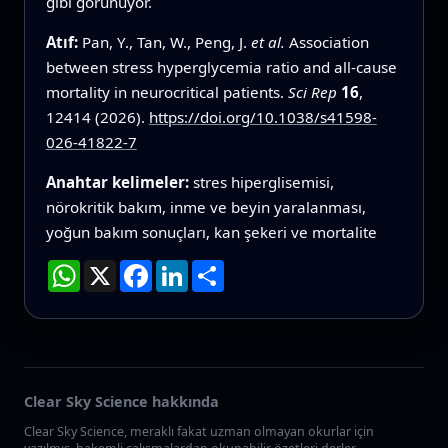
gibi görünüyor.
Atıf:
Pan, Y., Tan, W., Peng, J.
et al.
Association
between stress hyperglycemia ratio and all-cause
mortality in neurocritical patients.
Sci Rep
16
,
12414 (2026).
https://doi.org/10.1038/s41598-
026-41822-7
Anahtar kelimeler:
stres hiperglisemisi,
nörokritik bakım, inme ve beyin yaralanması,
yoğun bakım sonuçları, kan şekeri ve mortalite
WhatsApp
X
Facebook
LinkedIn
Paylaş
Clear Sky Science hakkında
Clear Sky Science, meraklı fakat uzman olmayan okurlar için