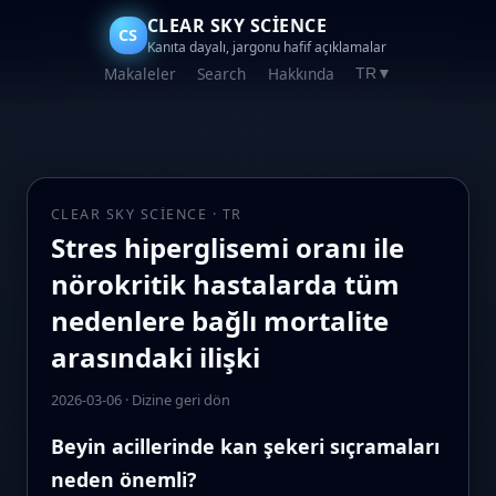
CLEAR SKY SCIENCE
CS
Kanıta dayalı, jargonu hafif açıklamalar
Makaleler
Search
Hakkında
TR
▼
CLEAR SKY SCIENCE · TR
Stres hiperglisemi oranı ile
nörokritik hastalarda tüm
nedenlere bağlı mortalite
arasındaki ilişki
2026-03-06
·
Dizine geri dön
Beyin acillerinde kan şekeri sıçramaları
neden önemli?