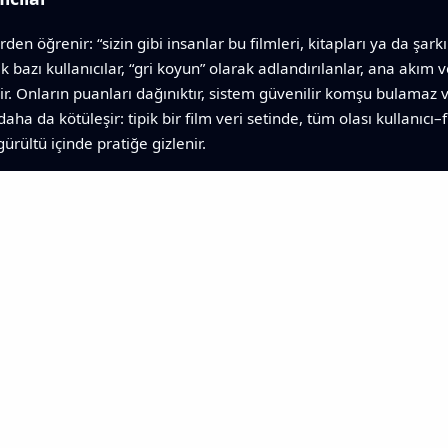
den öğrenir: “sizin gibi insanlar bu filmleri, kitapları ya da şark
k bazı kullanıcılar, “gri koyun” olarak adlandırılanlar, ana akım ve
. Onların puanları dağınıktır, sistem güvenilir komşu bulamaz ve
daha da kötüleşir: tipik bir film veri setinde, tüm olası kullanıcı
ürültü içinde pratiğe gizlenir.