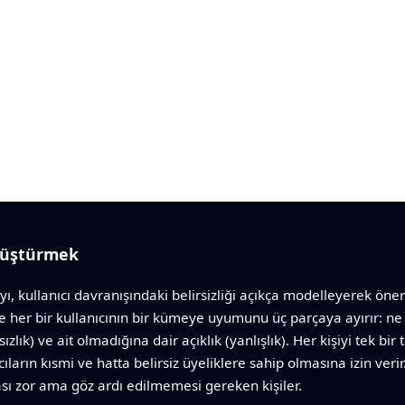
dönüştürmek
ı, kullanıcı davranışındaki belirsizliği açıkça modelleyerek öner
ve her bir kullanıcının bir kümeye uyumunu üç parçaya ayırır: n
sızlık) ve ait olmadığına dair açıklık (yanlışlık). Her kişiyi tek b
rın kısmi ve hatta belirsiz üyeliklere sahip olmasına izin verir
ası zor ama göz ardı edilmemesi gereken kişiler.