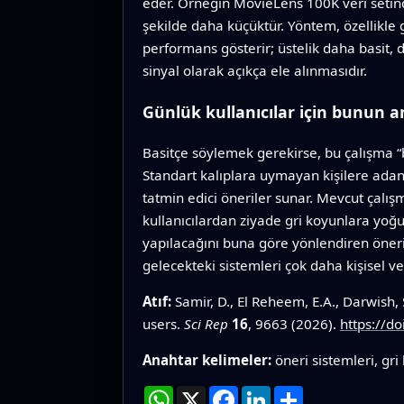
eder. Örneğin MovieLens 100K veri setinde
şekilde daha küçüktür. Yöntem, özellikle 
performans gösterir; üstelik daha basit, d
sinyal olarak açıkça ele alınmasıdır.
Günlük kullanıcılar için bunun a
Basitçe söylemek gerekirse, bu çalışma “b
Standart kalıplara uymayan kişilere adanmı
tatmin edici öneriler sunar. Mevcut çalış
kullanıcılardan ziyade gri koyunlara yoğun
yapılacağını buna göre yönlendiren öneri
gelecekteki sistemleri çok daha kişisel ve a
Atıf:
Samir, D., El Reheem, E.A., Darwish,
users.
Sci Rep
16
, 9663 (2026).
https://d
Anahtar kelimeler:
öneri sistemleri, gri
WhatsApp
X
Facebook
LinkedIn
Paylaş