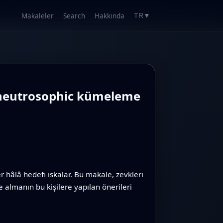
Makaleler
Search
Hakkında
TR
▼
re neutrosophic kümeleme
ler hâlâ hedefi ıskalar. Bu makale, zevkleri
 almanın bu kişilere yapılan önerileri