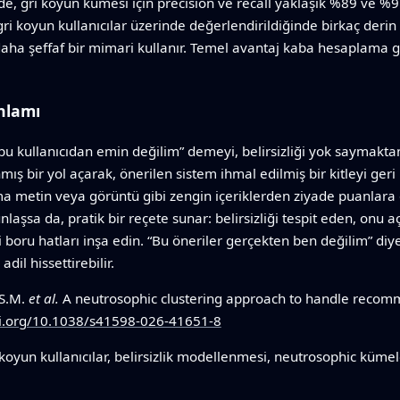
, gri koyun kümesi için precision ve recall yaklaşık %89 ve %91
gri koyun kullanıcılar üzerinde değerlendirildiğinde birkaç der
aha şeffaf bir mimari kullanır. Temel avantaj kaba hesaplama gücü 
nlamı
u kullanıcıdan emin değilim” demeyi, belirsizliği yok saymaktan
ş bir yol açarak, önerilen sistem ihmal edilmiş bir kitleyi geri
ma metin veya görüntü gibi zengin içeriklerden ziyade puanlara 
laşsa da, pratik bir reçete sunar: belirsizliği tespit eden, onu aç
 boru hatları inşa edin. “Bu öneriler gerçekten ben değilim” di
dil hissettirebilir.
 S.M.
et al.
A neutrosophic clustering approach to handle recomm
oi.org/10.1038/s41598-026-41651-8
 koyun kullanıcılar, belirsizlik modellenmesi, neutrosophic kümele