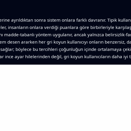
ine ayrıldıktan sonra sistem onlara farklı davranır. Tipik kullan
ğeler, insanların onlara verdiği puanlara göre birbirleriyle karşıla
 aynı madde‑tabanlı yöntem uygulanır, ancak yalnızca belirsizlik‑
tem desen ararken her gri koyun kullanıcıyı onların benzersiz, da
 sağlar; böylece bu tercihleri çoğunluğun içinde ortalamaya çek
ar ince ayar hilelerinden değil, gri koyun kullanıcıların daha iy