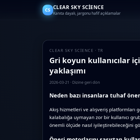
CLEAR SKY SCIENCE
CS
Kanıta dayalı, jargonu hafif açıklamalar
CLEAR SKY SCIENCE · TR
Gri koyun kullanıcılar i
yaklaşımı
2026-03-21
·
Dizine geri dön
Neden bazı insanlara tuhaf öneri
Akış hizmetleri ve alışveriş platformları g
kalabalığa uymayan zor bir kullanıcı grub
önemli ölçüde nasıl iyileştirebileceğini gö
Öneri motorlarını şaşırtan kullan