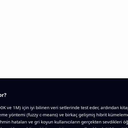
or?
K ve 1M) için iyi bilinen veri setlerinde test eder, ardından kit
eme yöntemi (fuzzy c‑means) ve birkaç gelişmiş hibrit kümeleme i
ahmin hataları ve gri koyun kullanıcıların gerçekten sevdikleri