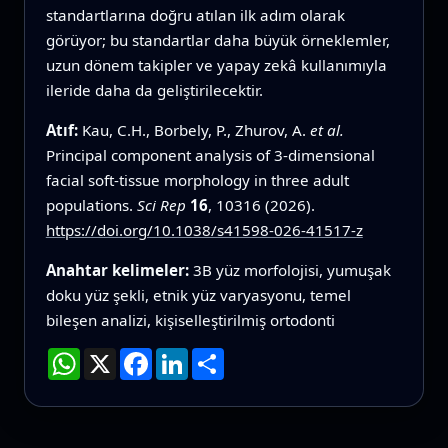
standartlarına doğru atılan ilk adım olarak
görüyor; bu standartlar daha büyük örneklemler,
uzun dönem takipler ve yapay zekâ kullanımıyla
ileride daha da geliştirilecektir.
Atıf:
Kau, C.H., Borbely, P., Zhurov, A.
et al.
Principal component analysis of 3-dimensional
facial soft-tissue morphology in three adult
populations.
Sci Rep
16
, 10316 (2026).
https://doi.org/10.1038/s41598-026-41517-z
Anahtar kelimeler:
3B yüz morfolojisi, yumuşak
doku yüz şekli, etnik yüz varyasyonu, temel
bileşen analizi, kişiselleştirilmiş ortodonti
WhatsApp
X
Facebook
LinkedIn
Paylaş