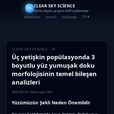
CLEAR SKY SCIENCE
CS
Kanıta dayalı, jargonu hafif açıklamalar
Makaleler
Search
Hakkında
TR
▼
CLEAR SKY SCIENCE · TR
Üç yetişkin popülasyonda 3
boyutlu yüz yumuşak doku
morfolojisinin temel bileşen
analizleri
2026-02-24
·
Dizine geri dön
Yüzümüzün Şekli Neden Önemlidir
Bir yüze baktığımızda onun dengeli, ifadeli veya