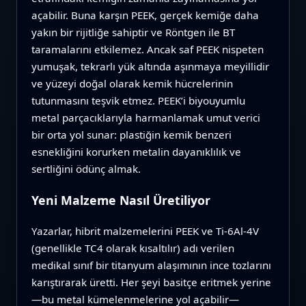
açabilir. Buna karşın PEEK, gerçek kemiğe daha
yakın bir rijitliğe sahiptir ve Röntgen ile BT
taramalarını etkilemez. Ancak saf PEEK nispeten
yumuşak, tekrarlı yük altında aşınmaya meyillidir
ve yüzeyi doğal olarak kemik hücrelerinin
tutunmasını teşvik etmez. PEEK’i biyouyumlu
metal parçacıklarıyla harmanlamak umut verici
bir orta yol sunar: plastiğin kemik benzeri
esnekliğini korurken metalin dayanıklılık ve
sertliğini ödünç almak.
Yeni Malzeme Nasıl Üretiliyor
Yazarlar, hibrit malzemelerini PEEK ve Ti‑6Al‑4V
(genellikle TC4 olarak kısaltılır) adı verilen
medikal sınıf bir titanyum alaşımının ince tozlarını
karıştırarak üretti. Her şeyi basitçe eritmek yerine
—bu metal kümelenmelerine yol açabilir—