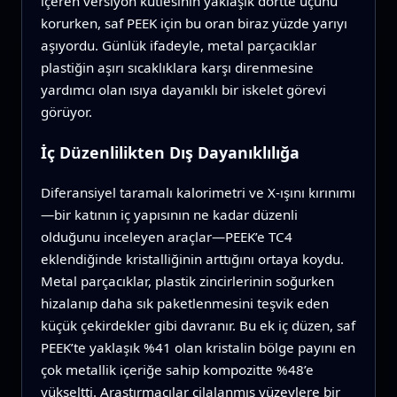
içeren versiyon kütlesinin yaklaşık dörtte üçünü
korurken, saf PEEK için bu oran biraz yüzde yarıyı
aşıyordu. Günlük ifadeyle, metal parçacıklar
plastiğin aşırı sıcaklıklara karşı direnmesine
yardımcı olan ısıya dayanıklı bir iskelet görevi
görüyor.
İç Düzenlilikten Dış Dayanıklılığa
Diferansiyel taramalı kalorimetri ve X‑ışını kırınımı
—bir katının iç yapısının ne kadar düzenli
olduğunu inceleyen araçlar—PEEK’e TC4
eklendiğinde kristalliğinin arttığını ortaya koydu.
Metal parçacıklar, plastik zincirlerinin soğurken
hizalanıp daha sık paketlenmesini teşvik eden
küçük çekirdekler gibi davranır. Bu ek iç düzen, saf
PEEK’te yaklaşık %41 olan kristalin bölge payını en
çok metallik içeriğe sahip kompozitte %48’e
yükseltti. Araştırmacılar cilalanmış yüzeylere bir