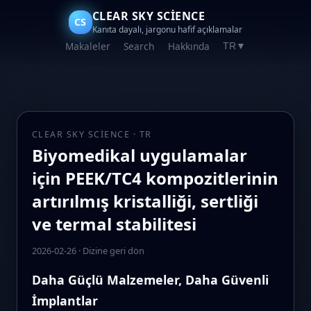
CLEAR SKY SCIENCE
CS
Kanıta dayalı, jargonu hafif açıklamalar
Makaleler
Search
Hakkında
TR
▼
CLEAR SKY SCIENCE · TR
Biyomedikal uygulamalar
için PEEK/TC4 kompozitlerinin
artırılmış kristalliği, sertliği
ve termal stabilitesi
2026-02-26
·
Dizine geri dön
Daha Güçlü Malzemeler, Daha Güvenli
İmplantlar