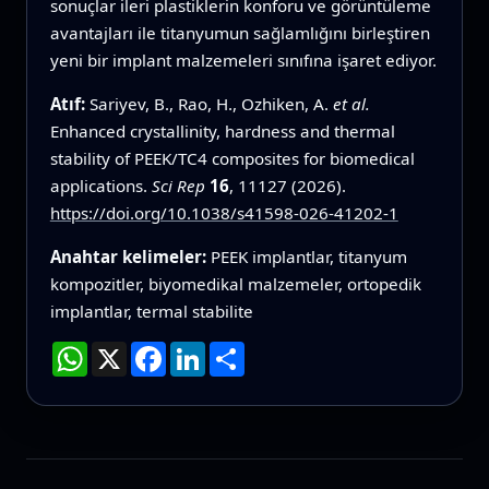
sonuçlar ileri plastiklerin konforu ve görüntüleme
avantajları ile titanyumun sağlamlığını birleştiren
yeni bir implant malzemeleri sınıfına işaret ediyor.
Atıf:
Sariyev, B., Rao, H., Ozhiken, A.
et al.
Enhanced crystallinity, hardness and thermal
stability of PEEK/TC4 composites for biomedical
applications.
Sci Rep
16
, 11127 (2026).
https://doi.org/10.1038/s41598-026-41202-1
Anahtar kelimeler:
PEEK implantlar, titanyum
kompozitler, biyomedikal malzemeler, ortopedik
implantlar, termal stabilite
WhatsApp
X
Facebook
LinkedIn
Paylaş