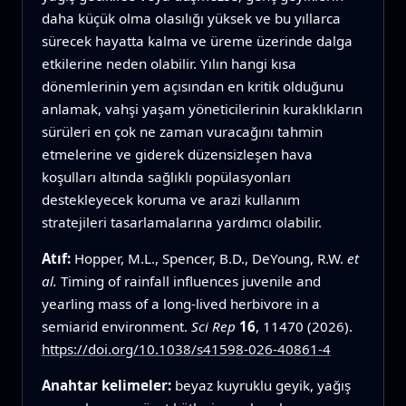
daha küçük olma olasılığı yüksek ve bu yıllarca
sürecek hayatta kalma ve üreme üzerinde dalga
etkilerine neden olabilir. Yılın hangi kısa
dönemlerinin yem açısından en kritik olduğunu
anlamak, vahşi yaşam yöneticilerinin kuraklıkların
sürüleri en çok ne zaman vuracağını tahmin
etmelerine ve giderek düzensizleşen hava
koşulları altında sağlıklı popülasyonları
destekleyecek koruma ve arazi kullanım
stratejileri tasarlamalarına yardımcı olabilir.
Atıf:
Hopper, M.L., Spencer, B.D., DeYoung, R.W.
et
al.
Timing of rainfall influences juvenile and
yearling mass of a long-lived herbivore in a
semiarid environment.
Sci Rep
16
, 11470 (2026).
https://doi.org/10.1038/s41598-026-40861-4
Anahtar kelimeler:
beyaz kuyruklu geyik, yağış