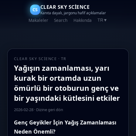
CLEAR SKY SCIENCE
CS
Kanıta dayalı, jargonu hafif açıklamalar
Makaleler
Search
Hakkında
TR
▼
CLEAR SKY SCIENCE · TR
Yağışın zamanlaması, yarı
kurak bir ortamda uzun
ömürlü bir otoburun genç ve
bir yaşındaki kütlesini etkiler
2026-02-28
·
Dizine geri dön
Genç Geyikler İçin Yağış Zamanlaması
Neden Önemli?