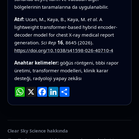
bölgelerinin taramalarına da uygulanabilir.
Atıf:
Ucan, M., Kaya, B., Kaya, M.
et al.
A
lightweight transformer-based hybrid encoder-
decoder model for chest X-ray medical report
generation.
Sci Rep
16
, 8645 (2026).
https://doi.org/10.1038/s41598-026-40710-4
Anahtar kelimeler:
göğüs röntgeni, tıbbi rapor
üretimi, transformer modelleri, klinik karar
desteği, radyoloji yapay zekâsı
WhatsApp
X
Facebook
LinkedIn
Paylaş
Clear Sky Science hakkında