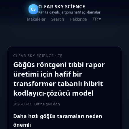
CLEAR SKY SCIENCE
CS
Kanıta dayalı, jargonu hafif açıklamalar
Makaleler
Search
Hakkında
TR
▼
CLEAR SKY SCIENCE · TR
Göğüs röntgeni tıbbi rapor
üretimi için hafif bir
transformer tabanlı hibrit
kodlayıcı-çözücü model
2026-03-11
·
Dizine geri dön
Daha hızlı göğüs taramaları neden
önemli